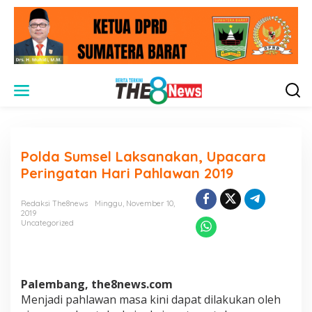
L
e
w
a
t
i
Polda Sumsel Laksanakan, Upacara
k
e
Peringatan Hari Pahlawan 2019
k
o
Redaksi The8news
Minggu, November 10,
n
2019
t
Uncategorized
e
n
Palembang, the8news.com
Menjadi pahlawan masa kini dapat dilakukan oleh