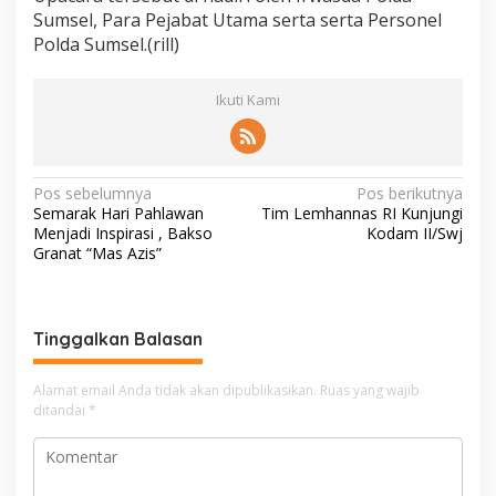
Sumsel, Para Pejabat Utama serta serta Personel
Polda Sumsel.(rill)
Ikuti Kami
N
Pos sebelumnya
Pos berikutnya
Semarak Hari Pahlawan
Tim Lemhannas RI Kunjungi
a
Menjadi Inspirasi , Bakso
Kodam II/Swj
v
Granat “Mas Azis”
i
g
Tinggalkan Balasan
a
s
Alamat email Anda tidak akan dipublikasikan.
Ruas yang wajib
i
ditandai
*
p
o