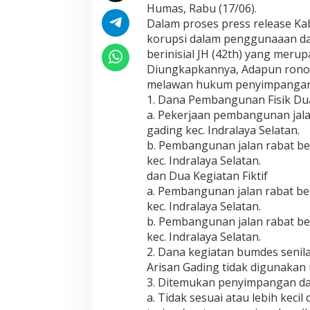
Humas, Rabu (17/06).
Dalam proses press release K
korupsi dalam penggunaaan d
berinisial JH (42th) yang meru
Diungkapkannya, Adapun ronol
melawan hukum penyimpangan ol
1. Dana Pembangunan Fisik Dua 
a. Pekerjaan pembangunan jalan 
gading kec. Indralaya Selatan.
b. Pembangunan jalan rabat beto
kec. Indralaya Selatan.
dan Dua Kegiatan Fiktif
a. Pembangunan jalan rabat beto
kec. Indralaya Selatan.
b. Pembangunan jalan rabat beto
kec. Indralaya Selatan.
2. Dana kegiatan bumdes senila
Arisan Gading tidak digunakan 
3. Ditemukan penyimpangan d
a. Tidak sesuai atau lebih keci