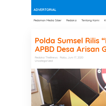
t
e
n
ADVERTORIAL
Pedoman Media Siber
Redaksi
Tentang Kami
K
Polda Sumsel Rilis
APBD Desa Arisan 
Redaksi The8news
Rabu, Juni 17, 2020
Uncategorized