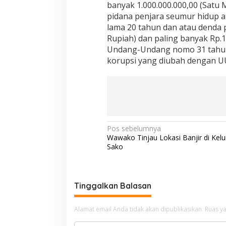
banyak 1.000.000.000,00 (Satu M
pidana penjara seumur hidup at
lama 20 tahun dan atau denda pa
Rupiah) dan paling banyak Rp.1.
Undang-Undang nomo 31 tahun
korupsi yang diubah dengan UU
N
Pos sebelumnya
Wawako Tinjau Lokasi Banjir di Kel
a
Sako
v
i
g
Tinggalkan Balasan
a
Alamat email Anda tidak akan dipublikasikan.
Ruas ya
s