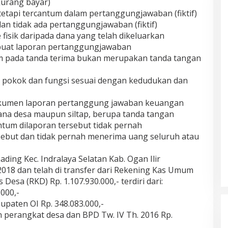
urang bayar)
 tetapi tercantum dalam pertanggungjawaban (fiktif)
dan tidak ada pertanggungjawaban (fiktif)
fisik daripada dana yang telah dikeluarkan
dibuat laporan pertanggungjawaban
um pada tanda terima bukan merupakan tanda tangan
s pokok dan fungsi sesuai dengan kedudukan dan
okumen laporan pertanggung jawaban keuangan
dana desa maupun siltap, berupa tanda tangan
tum dilaporan tersebut tidak pernah
but dan tidak pernah menerima uang seluruh atau
ading Kec. Indralaya Selatan Kab. Ogan Ilir
18 dan telah di transfer dari Rekening Kas Umum
esa (RKD) Rp. 1.107.930.000,- terdiri dari:
000,-
paten OI Rp. 348.083.000,-
n perangkat desa dan BPD Tw. IV Th. 2016 Rp.