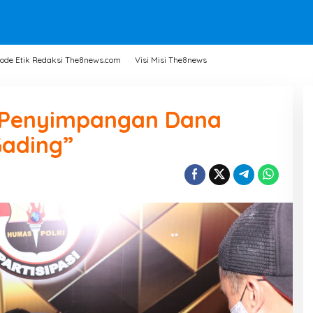
ode Etik Redaksi The8news.com
Visi Misi The8news
 “Penyimpangan Dana
Gading”