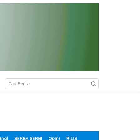
inal
SERBA SERBI
Opini
RILIS