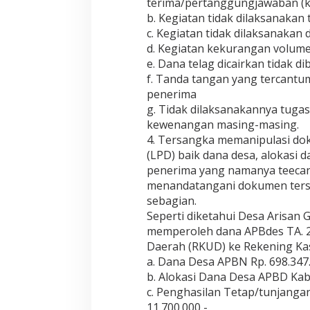
terima/pertanggungjawaban (k
b. Kegiatan tidak dilaksanakan
c. Kegiatan tidak dilaksanakan 
d. Kegiatan kekurangan volume 
e. Dana telag dicairkan tidak 
f. Tanda tangan yang tercant
penerima
g. Tidak dilaksanakannya tuga
kewenangan masing-masing.
4. Tersangka memanipulasi d
(LPD) baik dana desa, alokasi 
penerima yang namanya teecan
menandatangani dokumen terse
sebagian.
Seperti diketahui Desa Arisan G
memperoleh dana APBdes TA. 20
Daerah (RKUD) ke Rekening Kas D
a. Dana Desa APBN Rp. 698.347.
b. Alokasi Dana Desa APBD Kabu
c. Penghasilan Tetap/tunjanga
11.700.000,-