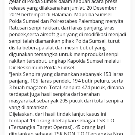
gelar di Polda Sumsel dalam sebuah acara press
release yang dilaksanakan jum’at, 20 Desember
2019 bertempat di Halaman Mapolda Sumsel.
Polda Sumsel dan Polrestabes Palembang menyita
Ratusan senpi rakitan, dari laras panjang,laras
pendek,serta airsoft gun yang di modifikasi menjadi
senpi telah diamankan pihak Polda Sumsel, turut
disita beberapa alat dan mesin bubut yang
digunakan tersangka untuk memproduksi senpi
rakitan tersebut, ungkap Kapolda Sumsel melalui
Dir Reskrimum Polda Sumsel.
“Jenis Senpira yang diamankan sebanyak 153 laras
panjang, 105 laras pendek, 194 butir peluru, serta
3 buah magazen. Total senpira 474 pucuk, dimana
terdapat juga hasil senpira dari serahan
masyarakat sebanyak 205 pucuk dari total senpira
yang di amankan.
Dijelaskan, dari hasil tindak lanjut kasus ini
terdapat 19 orang ditetapkan sebagai TSK T.O
(Tersangka Target Operasi), 45 orang lagi
ditetapkan sebagai TSK NON T.O (Tersangka Non