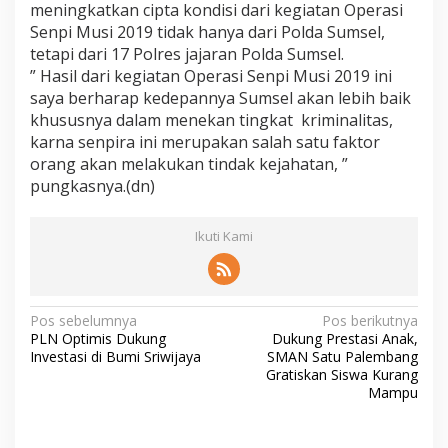
meningkatkan cipta kondisi dari kegiatan Operasi
Senpi Musi 2019 tidak hanya dari Polda Sumsel,
tetapi dari 17 Polres jajaran Polda Sumsel.
” Hasil dari kegiatan Operasi Senpi Musi 2019 ini
saya berharap kedepannya Sumsel akan lebih baik
khususnya dalam menekan tingkat kriminalitas,
karna senpira ini merupakan salah satu faktor
orang akan melakukan tindak kejahatan, ”
pungkasnya.(dn)
Ikuti Kami
N
Pos sebelumnya
Pos berikutnya
PLN Optimis Dukung
Dukung Prestasi Anak,
a
Investasi di Bumi Sriwijaya
SMAN Satu Palembang
v
Gratiskan Siswa Kurang
Mampu
i
g