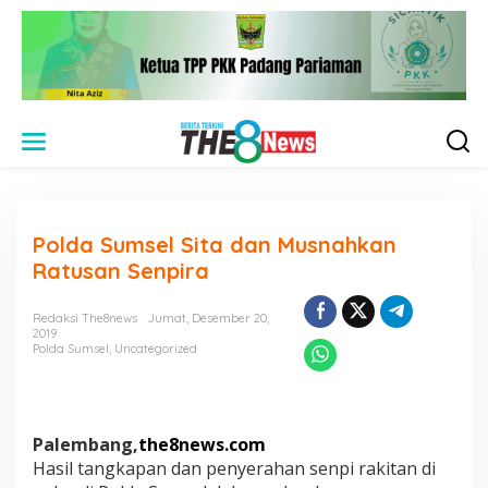
L
e
w
a
t
i
Polda Sumsel Sita dan Musnahkan
k
e
Ratusan Senpira
k
o
Redaksi The8news
Jumat, Desember 20,
n
2019
t
Polda Sumsel
,
Uncategorized
e
n
Palembang,
the8news.com
Hasil tangkapan dan penyerahan senpi rakitan di