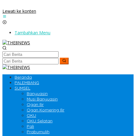
Lewati ke konten
Tambahkan Menu
Beranda
PALEMBANG
SUMSEL
Banyuasin
Musi Banyuasin
Ogan Ilir
Ogan Komering Ilir
OKU
OKU Selatan
Pali
Prabumulih