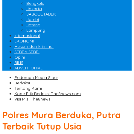
Bengkulu
Jakarta
JABODETABEK
Jambi
Jateng
Lampung
Internasional
EKONOMI
Hukum dan kriminal
SERBA SERBI
Opini
RILIS
ADVERTORIAL
Pedoman Media Siber
Redaksi
Tentang Kami
Kode Etik Redaksi The8news.com
Visi Misi The8news
Polres Mura Berduka, Putra
Terbaik Tutup Usia