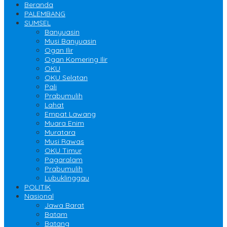
Beranda
PALEMBANG
SUMSEL
Banyuasin
Musi Banyuasin
Ogan Ilir
Ogan Komering Ilir
OKU
OKU Selatan
Pali
Prabumulih
Lahat
Empat Lawang
Muara Enim
Muratara
Musi Rawas
OKU Timur
Pagaralam
Prabumulih
Lubuklinggau
POLITIK
Nasional
Jawa Barat
Batam
Batang