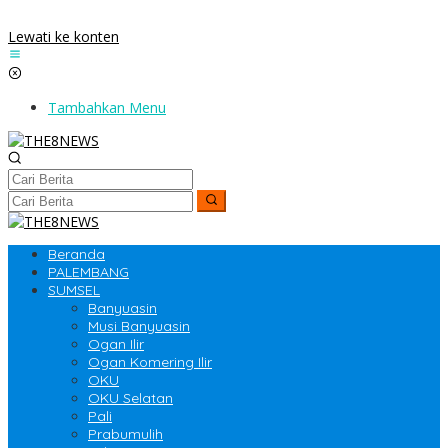
Lewati ke konten
Tambahkan Menu
Beranda
PALEMBANG
SUMSEL
Banyuasin
Musi Banyuasin
Ogan Ilir
Ogan Komering Ilir
OKU
OKU Selatan
Pali
Prabumulih