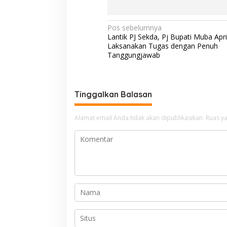
N
Pos sebelumnya
Lantik PJ Sekda, Pj Bupati Muba Apri
a
Laksanakan Tugas dengan Penuh
v
Tanggungjawab
i
g
Tinggalkan Balasan
a
s
Alamat email Anda tidak akan dipublikasikan.
Ruas ya
i
p
o
s