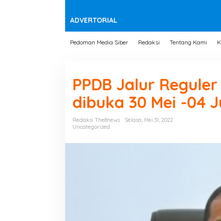
t
e
n
ADVERTORIAL
Pedoman Media Siber
Redaksi
Tentang Kami
K
PPDB Jalur Regule
dibuka 30 Mei -04 J
Redaksi The8news
Selasa, Mei 31, 2022
Uncategorized