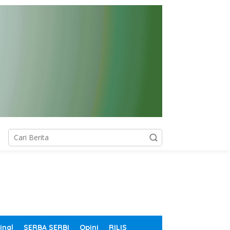
inal
SERBA SERBI
Opini
RILIS