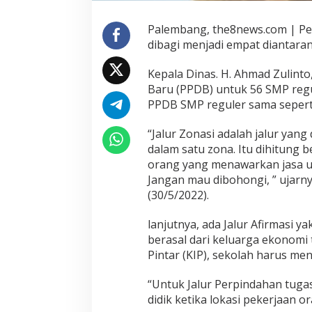
Palembang, the8news.com | Pen
dibagi menjadi empat diantaranya
Kepala Dinas. H. Ahmad Zulinto
Baru (PPDB) untuk 56 SMP regu
PPDB SMP reguler sama seperti
“Jalur Zonasi adalah jalur yang
dalam satu zona. Itu dihitung 
orang yang menawarkan jasa 
Jangan mau dibohongi, ” ujarny
(30/5/2022).
lanjutnya, ada Jalur Afirmasi ya
berasal dari keluarga ekonomi 
Pintar (KIP), sekolah harus me
“Untuk Jalur Perpindahan tugas
didik ketika lokasi pekerjaan o