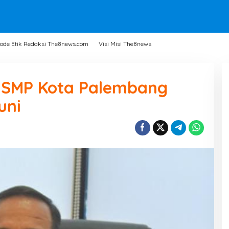
ode Etik Redaksi The8news.com
Visi Misi The8news
r SMP Kota Palembang
uni