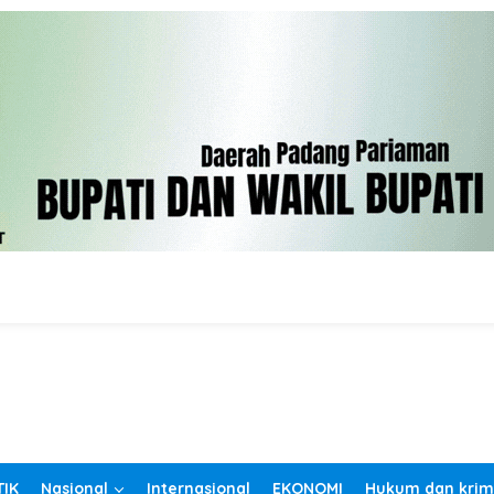
TIK
Nasional
Internasional
EKONOMI
Hukum dan krim