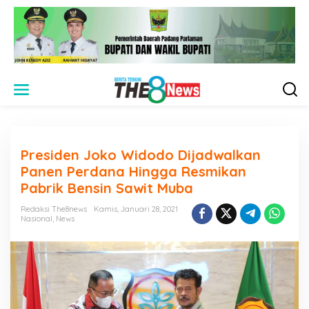
L
e
w
a
t
i
Presiden Joko Widodo Dijadwalkan
k
e
Panen Perdana Hingga Resmikan
k
Pabrik Bensin Sawit Muba
o
n
Redaksi The8news
Kamis, Januari 28, 2021
t
Nasional
,
News
e
n