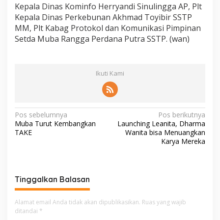
Kepala Dinas Kominfo Herryandi Sinulingga AP, Plt
Kepala Dinas Perkebunan Akhmad Toyibir SSTP
MM, Plt Kabag Protokol dan Komunikasi Pimpinan
Setda Muba Rangga Perdana Putra SSTP. (wan)
Ikuti Kami
N
Pos sebelumnya
Pos berikutnya
Muba Turut Kembangkan
Launching Leanita, Dharma
a
TAKE
Wanita bisa Menuangkan
v
Karya Mereka
i
g
Tinggalkan Balasan
a
s
Alamat email Anda tidak akan dipublikasikan.
Ruas yang wajib
i
ditandai
*