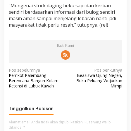
“Mengenai stock daging beku sapi dan kerbau
sendiri berdasarkan informasi dari bulog sendiri
masih aman sampai menjelang lebaran nanti jadi
masyarakat tidak perlu resah,” tutupnya. (rel)
Ikuti Kami
N
Pos sebelumnya
Pos berikutnya
Pemkot Palembang
Beasiswa Ujung Negeri,
a
Berencana Bangun Kolam
Buka Peluang Wujudkan
v
Retensi di Lubuk Kawah
Mimpi
i
g
Tinggalkan Balasan
a
s
Alamat email Anda tidak akan dipublikasikan.
Ruas yang wajib
i
ditandai
*