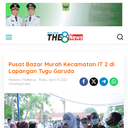
L
e
w
a
t
i
Pusat Bazar Murah Kecamatan IT 2 di
k
e
Lapangan Tugu Garuda
k
o
Redaksi The8news
Rabu, April 13, 2022
n
Uncategorized
t
e
n