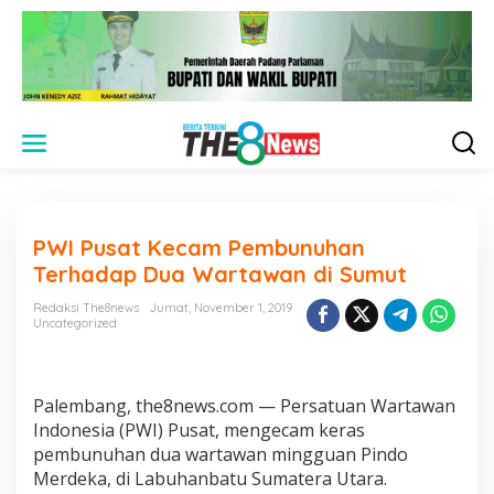
L
e
w
a
t
i
PWI Pusat Kecam Pembunuhan
k
e
Terhadap Dua Wartawan di Sumut
k
o
Redaksi The8news
Jumat, November 1, 2019
n
Uncategorized
t
e
n
Palembang, the8news.com — Persatuan Wartawan
Indonesia (PWI) Pusat, mengecam keras
pembunuhan dua wartawan mingguan Pindo
Merdeka, di Labuhanbatu Sumatera Utara.