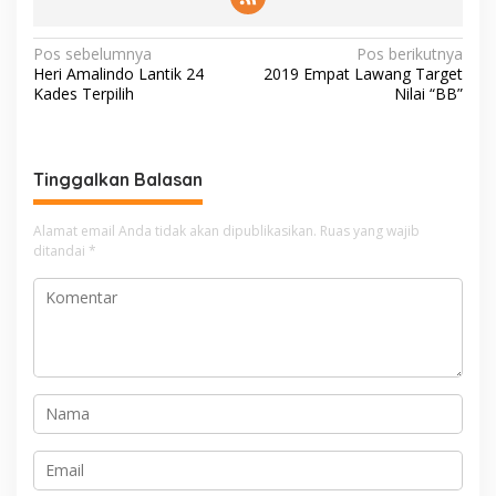
N
Pos sebelumnya
Pos berikutnya
Heri Amalindo Lantik 24
2019 Empat Lawang Target
a
Kades Terpilih
Nilai “BB”
v
i
g
Tinggalkan Balasan
a
Alamat email Anda tidak akan dipublikasikan.
Ruas yang wajib
s
ditandai
*
i
p
o
s