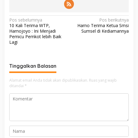
N
Pos sebelumnya
Pos berikutnya
10 Kali Terima WTP,
Harno Terima Ketua Smsi
a
Harnojoyo : Ini Menjadi
Sumsel di Kediamannya
v
Pemicu Pemkot lebih Baik
Lagi
i
g
a
Tinggalkan Balasan
s
i
Alamat email Anda tidak akan dipublikasikan.
Ruas yang wajib
ditandai
*
p
o
s