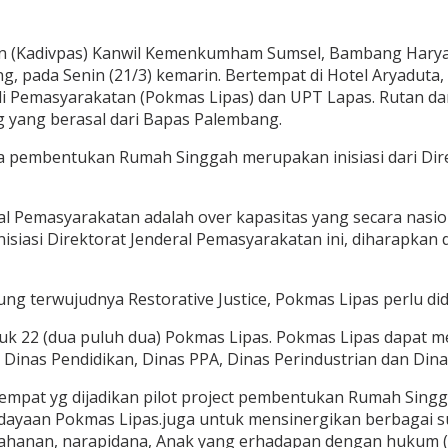
an (Kadivpas) Kanwil Kemenkumham Sumsel, Bambang Harya
 pada Senin (21/3) kemarin. Bertempat di Hotel Aryaduta,
duli Pemasyarakatan (Pokmas Lipas) dan UPT Lapas. Rutan
 yang berasal dari Bapas Palembang.
 pembentukan Rumah Singgah merupakan inisiasi dari Dir
l Pemasyarakatan adalah over kapasitas yang secara nasiona
isiasi Direktorat Jenderal Pemasyarakatan ini, diharapka
 terwujudnya Restorative Justice, Pokmas Lipas perlu di
uk 22 (dua puluh dua) Pokmas Lipas. Pokmas Lipas dapat m
i, Dinas Pendidikan, Dinas PPA, Dinas Perindustrian dan Di
pat yg dijadikan pilot project pembentukan Rumah Singg
dayaan Pokmas Lipas.juga untuk mensinergikan berbagai
, tahanan, narapidana, Anak yang erhadapan dengan hukum 