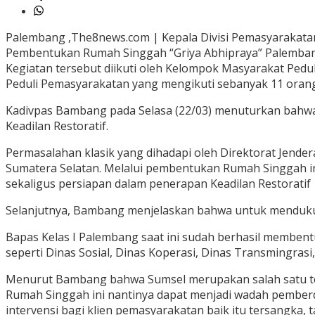
Palembang ,The8news.com | Kepala Divisi Pemasyarakat
Pembentukan Rumah Singgah “Griya Abhipraya” Palembang,
Kegiatan tersebut diikuti oleh Kelompok Masyarakat Pe
Peduli Pemasyarakatan yang mengikuti sebanyak 11 orang
Kadivpas Bambang pada Selasa (22/03) menuturkan bahwa
Keadilan Restoratif.
Permasalahan klasik yang dihadapi oleh Direktorat Jendera
Sumatera Selatan. Melalui pembentukan Rumah Singgah in
sekaligus persiapan dalam penerapan Keadilan Restoratif
Selanjutnya, Bambang menjelaskan bahwa untuk mendukung
Bapas Kelas I Palembang saat ini sudah berhasil membent
seperti Dinas Sosial, Dinas Koperasi, Dinas Transmingras
Menurut Bambang bahwa Sumsel merupakan salah satu tem
Rumah Singgah ini nantinya dapat menjadi wadah pember
intervensi bagi klien pemasyarakatan baik itu tersangka