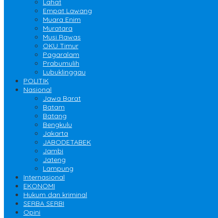
Lahat
Empat Lawang
Muara Enim
Muratara
Musi Rawas
OKU Timur
Pagaralam
Prabumulih
Lubuklinggau
POLITIK
Nasional
Jawa Barat
Batam
Batang
Bengkulu
Jakarta
JABODETABEK
Jambi
Jateng
Lampung
Internasional
EKONOMI
Hukum dan kriminal
SERBA SERBI
Opini