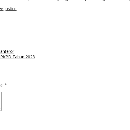
e Justice
Wanteror
g RKPD Tahun 2023
dai
*