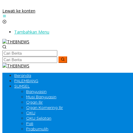
Lewati ke konten
Tambahkan Menu
Beranda
PALEMBANG
SUMSEL
Banyuasin
Musi Banyuasin
Ogan Ilir
Ogan Komering Ilir
OKU
OKU Selatan
Pali
Prabumulih