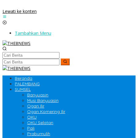
Lewati ke konten
Tambahkan Menu
Beranda
PALEMBANG
SUMSEL
Banyuasin
Musi Banyuasin
Ogan Ilir
Ogan Komering Ilir
OKU
OKU Selatan
Pali
Prabumulih