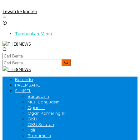
Lewati ke konten
Tambahkan Menu
Beranda
PALEMBANG
SUMSEL
Banyuasin
Musi Banyuasin
Ogan Ilir
Ogan Komering Ilir
OKU
OKU Selatan
Pali
Prabumulih