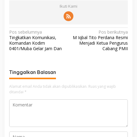
Ikuti Kami
N
Pos sebelumnya
Pos berikutnya
Tingkatkan Komunikasi,
M Iqbal Tito Perdana Resmi
a
Komandan Kodim
Menjadi Ketua Pengurus
v
0401/Muba Gelar Jam Dan
Cabang PMII
i
g
Tinggalkan Balasan
a
s
Alamat email Anda tidak akan dipublikasikan.
Ruas yang wajib
i
ditandai
*
p
o
s