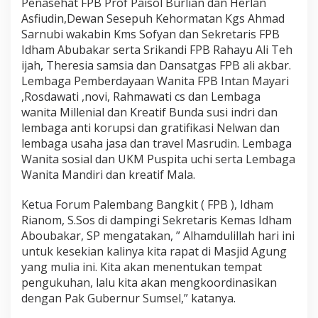
Penasehat FPB Prof Paisol Burlian dan Herlan
Asfiudin,Dewan Sesepuh Kehormatan Kgs Ahmad
Sarnubi wakabin Kms Sofyan dan Sekretaris FPB
Idham Abubakar serta Srikandi FPB Rahayu Ali Teh
ijah, Theresia samsia dan Dansatgas FPB ali akbar.
Lembaga Pemberdayaan Wanita FPB Intan Mayari
,Rosdawati ,novi, Rahmawati cs dan Lembaga
wanita Millenial dan Kreatif Bunda susi indri dan
lembaga anti korupsi dan gratifikasi Nelwan dan
lembaga usaha jasa dan travel Masrudin. Lembaga
Wanita sosial dan UKM Puspita uchi serta Lembaga
Wanita Mandiri dan kreatif Mala.
Ketua Forum Palembang Bangkit ( FPB ), Idham
Rianom, S.Sos di dampingi Sekretaris Kemas Idham
Aboubakar, SP mengatakan, ” Alhamdulillah hari ini
untuk kesekian kalinya kita rapat di Masjid Agung
yang mulia ini. Kita akan menentukan tempat
pengukuhan, lalu kita akan mengkoordinasikan
dengan Pak Gubernur Sumsel,” katanya.