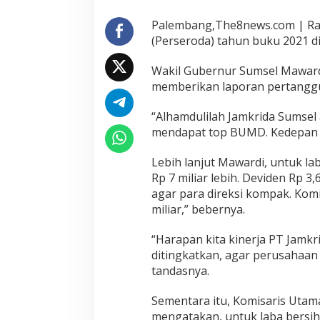
Palembang,The8news.com | R
(Perseroda) tahun buku 2021 di
Wakil Gubernur Sumsel Mawardi
memberikan laporan pertangg
“Alhamdulilah Jamkrida Sumsel 
mendapat top BUMD. Kedepan ak
Lebih lanjut Mawardi, untuk la
Rp 7 miliar lebih. Deviden Rp 3,
agar para direksi kompak. Komi
miliar,” bebernya.
“Harapan kita kinerja PT Jamkr
ditingkatkan, agar perusahaan y
tandasnya.
Sementara itu, Komisaris Utam
mengatakan, untuk laba bersih 