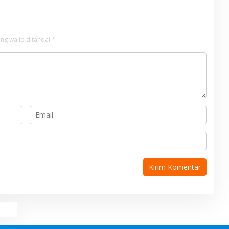
ng wajib ditandai
*