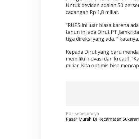
Untuk deviden adalah 50 persen 
cadangan Rp 1,8 miliar.
“RUPS ini luar biasa karena ad
tahun ini ada Dirut PT Jamkrid
tiga direksi yang ada, ” katanya.
Kepada Dirut yang baru mendat
memiliki inovasi dan kreatif. “K
miliar. Kita optimis bisa mencap
N
Pos sebelumnya
Pasar Murah Di Kecamatan Sukaram
a
v