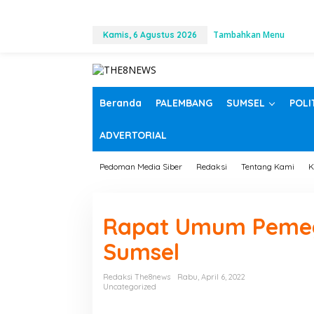
L
Tambahkan Menu
e
Kamis, 6 Agustus 2026
w
a
t
i
k
Beranda
PALEMBANG
SUMSEL
POLI
e
k
ADVERTORIAL
o
n
t
Pedoman Media Siber
Redaksi
Tentang Kami
K
e
n
Rapat Umum Peme
Sumsel
Redaksi The8news
Rabu, April 6, 2022
Uncategorized