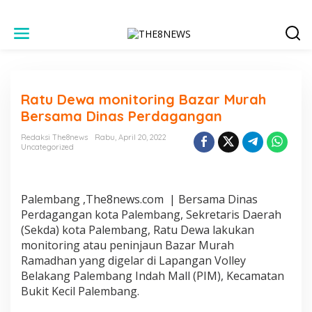
L
e
w
a
t
i
Ratu Dewa monitoring Bazar Murah
k
e
Bersama Dinas Perdagangan
k
o
Redaksi The8news
Rabu, April 20, 2022
n
Uncategorized
t
e
n
Palembang ,The8news.com | Bersama Dinas
Perdagangan kota Palembang, Sekretaris Daerah
(Sekda) kota Palembang, Ratu Dewa lakukan
monitoring atau peninjaun Bazar Murah
Ramadhan yang digelar di Lapangan Volley
Belakang Palembang Indah Mall (PIM), Kecamatan
Bukit Kecil Palembang.