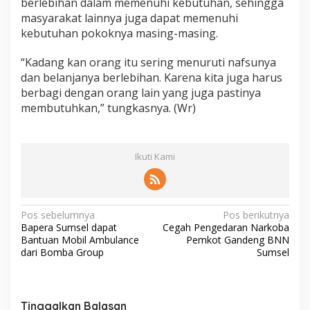
berlebihan dalam memenuhi kebutuhan, sehingga
masyarakat lainnya juga dapat memenuhi
kebutuhan pokoknya masing-masing.
“Kadang kan orang itu sering menuruti nafsunya
dan belanjanya berlebihan. Karena kita juga harus
berbagi dengan orang lain yang juga pastinya
membutuhkan,” tungkasnya. (Wr)
Ikuti Kami
N
Pos sebelumnya
Pos berikutnya
Bapera Sumsel dapat
Cegah Pengedaran Narkoba
a
Bantuan Mobil Ambulance
Pemkot Gandeng BNN
v
dari Bomba Group
Sumsel
i
g
Tinggalkan Balasan