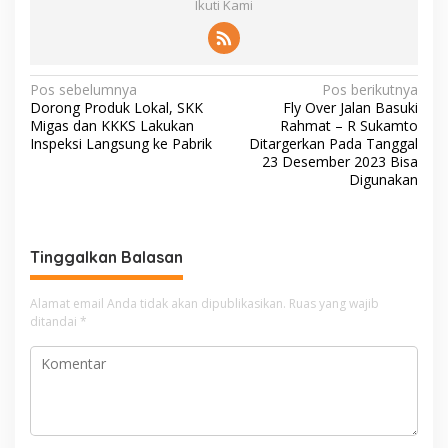
Ikuti Kami
N
Pos sebelumnya
Pos berikutnya
Dorong Produk Lokal, SKK
Fly Over Jalan Basuki
a
Migas dan KKKS Lakukan
Rahmat – R Sukamto
v
Inspeksi Langsung ke Pabrik
Ditargerkan Pada Tanggal
23 Desember 2023 Bisa
i
Digunakan
g
a
s
Tinggalkan Balasan
i
Alamat email Anda tidak akan dipublikasikan.
Ruas yang wajib
p
ditandai
*
o
s