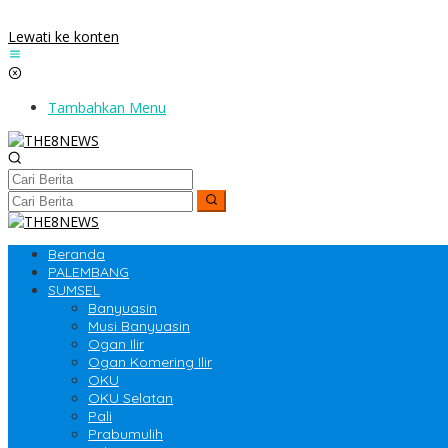
Lewati ke konten
Tambahkan Menu
Beranda
PALEMBANG
SUMSEL
Banyuasin
Musi Banyuasin
Ogan Ilir
Ogan Komering Ilir
OKU
OKU Selatan
Pali
Prabumulih