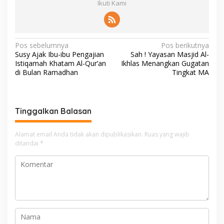
Ikuti Kami
N
Pos sebelumnya
Pos berikutnya
Susy Ajak Ibu-ibu Pengajian
Sah ! Yayasan Masjid Al-
a
Istiqamah Khatam Al-Qur’an
Ikhlas Menangkan Gugatan
v
di Bulan Ramadhan
Tingkat MA
i
g
Tinggalkan Balasan
a
s
Alamat email Anda tidak akan dipublikasikan.
Ruas yang wajib
i
ditandai
*
p
o
s