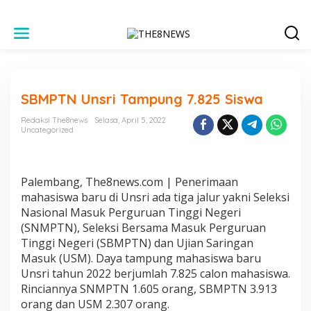
L
e
w
a
t
i
SBMPTN Unsri Tampung 7.825 Siswa
k
e
Redaksi The8news
Selasa, April 5, 2022
k
Uncategorized
o
n
t
e
Palembang, The8news.com | Penerimaan
n
mahasiswa baru di Unsri ada tiga jalur yakni Seleksi
Nasional Masuk Perguruan Tinggi Negeri
(SNMPTN), Seleksi Bersama Masuk Perguruan
Tinggi Negeri (SBMPTN) dan Ujian Saringan
Masuk (USM). Daya tampung mahasiswa baru
Unsri tahun 2022 berjumlah 7.825 calon mahasiswa.
Rinciannya SNMPTN 1.605 orang, SBMPTN 3.913
orang dan USM 2.307 orang.