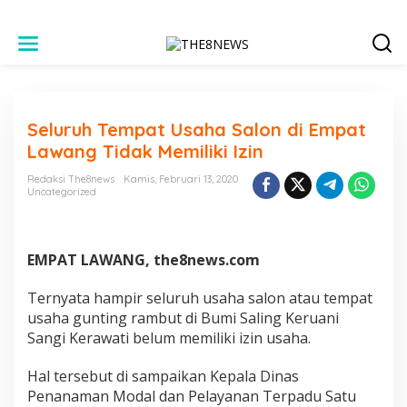
L
e
w
a
t
i
Seluruh Tempat Usaha Salon di Empat
k
e
Lawang Tidak Memiliki Izin
k
o
Redaksi The8news
Kamis, Februari 13, 2020
n
Uncategorized
t
e
n
EMPAT LAWANG, the8news.com
Ternyata hampir seluruh usaha salon atau tempat
usaha gunting rambut di Bumi Saling Keruani
Sangi Kerawati belum memiliki izin usaha.
Hal tersebut di sampaikan Kepala Dinas
Penanaman Modal dan Pelayanan Terpadu Satu