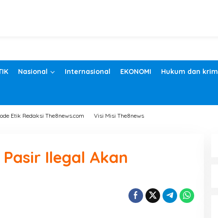
TIK
Nasional
Internasional
EKONOMI
Hukum dan krim
ode Etik Redaksi The8news.com
Visi Misi The8news
asir Ilegal Akan