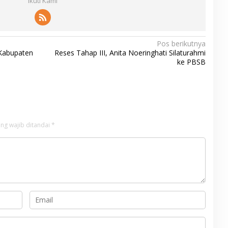
Ikuti Kami
Pos berikutnya
Kabupaten
Reses Tahap III, Anita Noeringhati Silaturahmi
ke PBSB
ng wajib ditandai
*