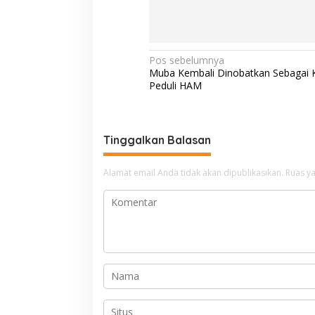
N
Pos sebelumnya
Muba Kembali Dinobatkan Sebagai 
a
Peduli HAM
v
i
g
Tinggalkan Balasan
a
Alamat email Anda tidak akan dipublikasikan.
Ruas ya
s
i
p
o
s