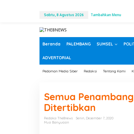
L
Tambahkan Menu
e
Sabtu, 8 Agustus 2026
w
a
t
i
k
Beranda
PALEMBANG
SUMSEL
POLI
e
k
ADVERTORIAL
o
n
t
Pedoman Media Siber
Redaksi
Tentang Kami
K
e
n
Semua Penambang P
Ditertibkan
Redaksi The8news
Senin, Desember 7, 2020
Musi Banyuasin