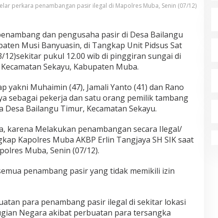
elar perkara penambangan pasir ilegal di Mapolres Muba, Senin (07/12)
penambang dan pengusaha pasir di Desa Bailangu
ten Musi Banyuasin, di Tangkap Unit Pidsus Sat
12)sekitar pukul 12.00 wib di pinggiran sungai di
, Kecamatan Sekayu, Kabupaten Muba.
p yakni Muhaimin (47), Jamali Yanto (41) dan Rano
nya sebagai pekerja dan satu orang pemilik tambang
rga Desa Bailangu Timur, Kecamatan Sekayu.
a, karena Melakukan penambangan secara Ilegal/
 ungkap Kapolres Muba AKBP Erlin Tangjaya SH SIK saat
olres Muba, Senin (07/12).
semua penambang pasir yang tidak memikili izin
atan para penambang pasir ilegal di sekitar lokasi
rugian Negara akibat perbuatan para tersangka