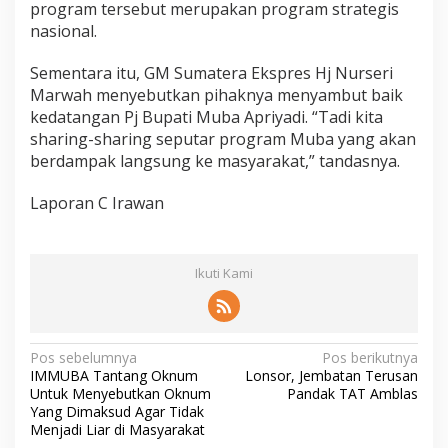
program tersebut merupakan program strategis
nasional.
Sementara itu, GM Sumatera Ekspres Hj Nurseri
Marwah menyebutkan pihaknya menyambut baik
kedatangan Pj Bupati Muba Apriyadi. “Tadi kita
sharing-sharing seputar program Muba yang akan
berdampak langsung ke masyarakat,” tandasnya.
Laporan C Irawan
Ikuti Kami
N
Pos sebelumnya
Pos berikutnya
IMMUBA Tantang Oknum
Lonsor, Jembatan Terusan
a
Untuk Menyebutkan Oknum
Pandak TAT Amblas
v
Yang Dimaksud Agar Tidak
Menjadi Liar di Masyarakat
i