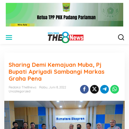
L
e
w
a
t
i
Sharing Demi Kemajuan Muba, Pj
k
e
Bupati Apriyadi Sambangi Markas
k
Graha Pena
o
n
Redaksi The8news
Rabu, Juni 8, 2022
t
Uncategorized
e
n