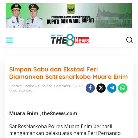
L
e
w
a
t
i
Simpan Sabu dan Ekstasi Feri
k
e
Diamankan Satresnarkoba Muara Enim
k
o
Redaksi The8news
Selasa, Desember 31, 2019
n
Uncategorized
t
e
n
Muara Enim ,the8news.com
Sat ResNarkoba Polres Muara Enim berhasil
mengamankan pelaku atas nama Peri Pernando