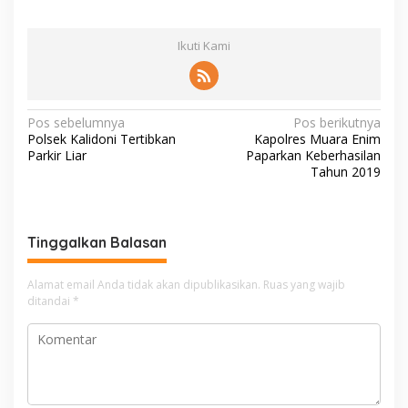
Ikuti Kami
N
Pos sebelumnya
Pos berikutnya
Polsek Kalidoni Tertibkan
Kapolres Muara Enim
a
Parkir Liar
Paparkan Keberhasilan
v
Tahun 2019
i
g
Tinggalkan Balasan
a
s
Alamat email Anda tidak akan dipublikasikan.
Ruas yang wajib
i
ditandai
*
p
o
s