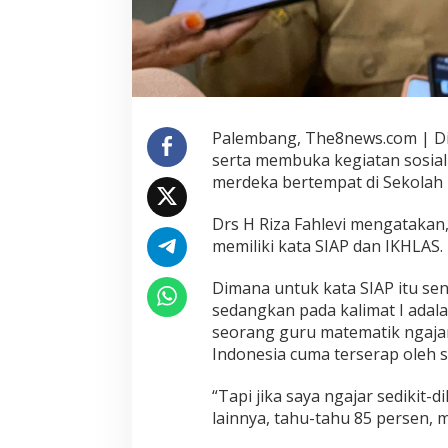
Palembang, The8news.com | Di h
serta membuka kegiatan sosiali
merdeka bertempat di Sekolah
Drs H Riza Fahlevi mengatakan
memiliki kata SIAP dan IKHLAS.
Dimana untuk kata SIAP itu sen
sedangkan pada kalimat I adal
seorang guru matematik ngajar,
Indonesia cuma terserap oleh s
“Tapi jika saya ngajar sedikit-
lainnya, tahu-tahu 85 persen, m