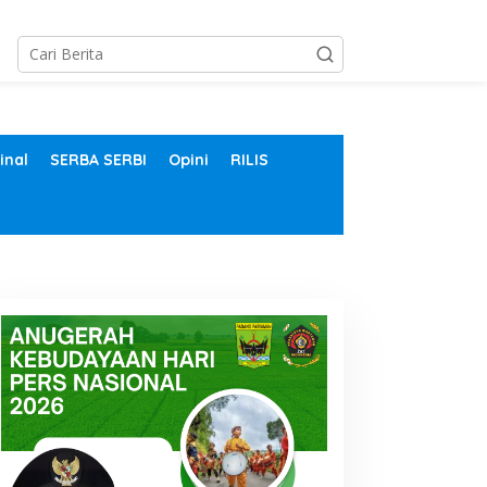
inal
SERBA SERBI
Opini
RILIS