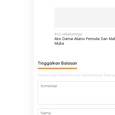
N
Pos sebelumnya
Aksi Damai Aliansi Pemuda Dan Ma
a
Muba
v
i
g
Tinggalkan Balasan
a
Alamat email Anda tidak akan dipublikasikan.
Ruas ya
s
i
p
o
s