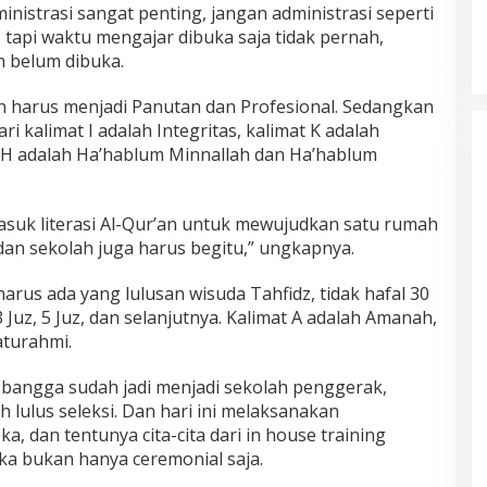
inistrasi sangat penting, jangan administrasi seperti
a, tapi waktu mengajar dibuka saja tidak pernah,
 belum dibuka.
ah harus menjadi Panutan dan Profesional. Sedangkan
ari kalimat I adalah Integritas, kalimat K adalah
H adalah Ha’hablum Minnallah dan Ha’hablum
rmasuk literasi Al-Qur’an untuk mewujudkan satu rumah
dan sekolah juga harus begitu,” ungkapnya.
harus ada yang lulusan wisuda Tahfidz, tidak hafal 30
i 3 Juz, 5 Juz, dan selanjutnya. Kalimat A adalah Amanah,
aturahmi.
a bangga sudah jadi menjadi sekolah penggerak,
 lulus seleksi. Dan hari ini melaksanakan
, dan tentunya cita-cita dari in house training
a bukan hanya ceremonial saja.