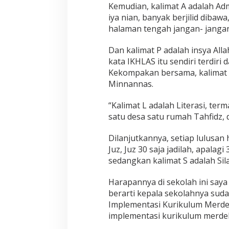
Kemudian, kalimat A adalah Adm
iya nian, banyak berjilid dibaw
halaman tengah jangan- jangan
Dan kalimat P adalah insya All
kata IKHLAS itu sendiri terdiri d
Kekompakan bersama, kalimat 
Minnannas.
“Kalimat L adalah Literasi, te
satu desa satu rumah Tahfidz, 
Dilanjutkannya, setiap lulusan 
Juz, Juz 30 saja jadilah, apalag
sedangkan kalimat S adalah Sil
Harapannya di sekolah ini say
berarti kepala sekolahnya sudah
Implementasi Kurikulum Merdeka
implementasi kurikulum merdek