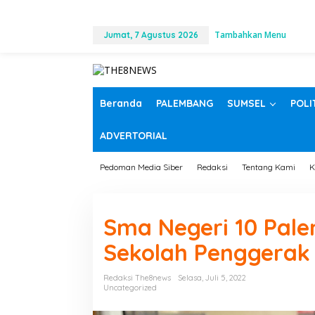
L
Tambahkan Menu
e
Jumat, 7 Agustus 2026
w
a
t
i
k
Beranda
PALEMBANG
SUMSEL
POLI
e
k
ADVERTORIAL
o
n
t
Pedoman Media Siber
Redaksi
Tentang Kami
K
e
n
Sma Negeri 10 Pal
Sekolah Penggerak
Redaksi The8news
Selasa, Juli 5, 2022
Uncategorized