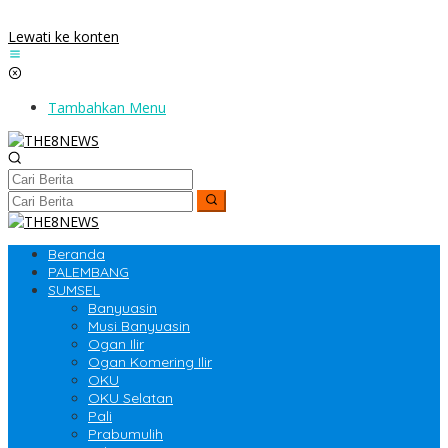
Lewati ke konten
Tambahkan Menu
Beranda
PALEMBANG
SUMSEL
Banyuasin
Musi Banyuasin
Ogan Ilir
Ogan Komering Ilir
OKU
OKU Selatan
Pali
Prabumulih