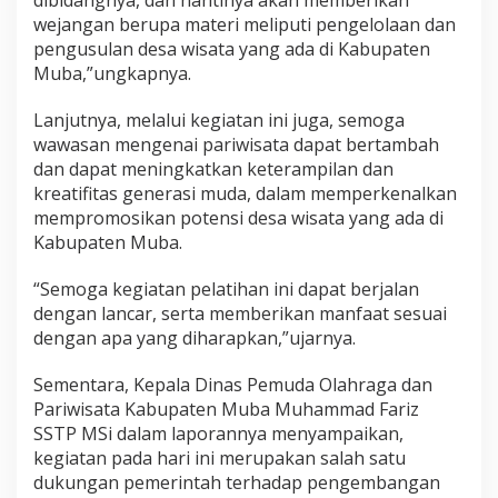
dibidangnya, dan nantinya akan memberikan
wejangan berupa materi meliputi pengelolaan dan
pengusulan desa wisata yang ada di Kabupaten
Muba,”ungkapnya.
Lanjutnya, melalui kegiatan ini juga, semoga
wawasan mengenai pariwisata dapat bertambah
dan dapat meningkatkan keterampilan dan
kreatifitas generasi muda, dalam memperkenalkan
mempromosikan potensi desa wisata yang ada di
Kabupaten Muba.
“Semoga kegiatan pelatihan ini dapat berjalan
dengan lancar, serta memberikan manfaat sesuai
dengan apa yang diharapkan,”ujarnya.
Sementara, Kepala Dinas Pemuda Olahraga dan
Pariwisata Kabupaten Muba Muhammad Fariz
SSTP MSi dalam laporannya menyampaikan,
kegiatan pada hari ini merupakan salah satu
dukungan pemerintah terhadap pengembangan