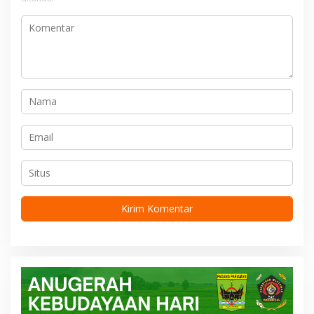
i
p
o
s