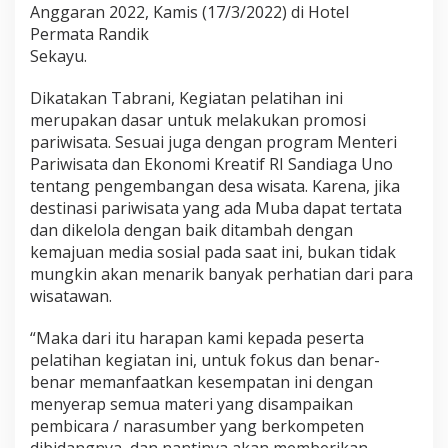
Anggaran 2022, Kamis (17/3/2022) di Hotel
Permata Randik
Sekayu.
Dikatakan Tabrani, Kegiatan pelatihan ini
merupakan dasar untuk melakukan promosi
pariwisata. Sesuai juga dengan program Menteri
Pariwisata dan Ekonomi Kreatif RI Sandiaga Uno
tentang pengembangan desa wisata. Karena, jika
destinasi pariwisata yang ada Muba dapat tertata
dan dikelola dengan baik ditambah dengan
kemajuan media sosial pada saat ini, bukan tidak
mungkin akan menarik banyak perhatian dari para
wisatawan.
“Maka dari itu harapan kami kepada peserta
pelatihan kegiatan ini, untuk fokus dan benar-
benar memanfaatkan kesempatan ini dengan
menyerap semua materi yang disampaikan
pembicara / narasumber yang berkompeten