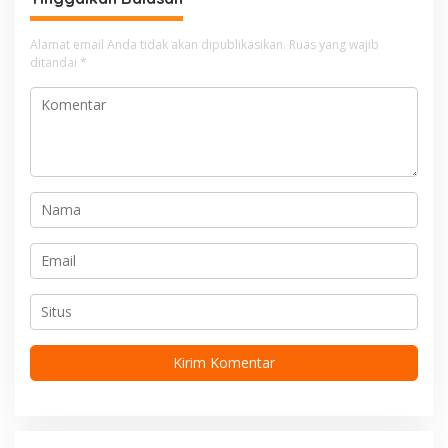
s
i
Alamat email Anda tidak akan dipublikasikan.
Ruas yang wajib
ditandai
*
p
o
s