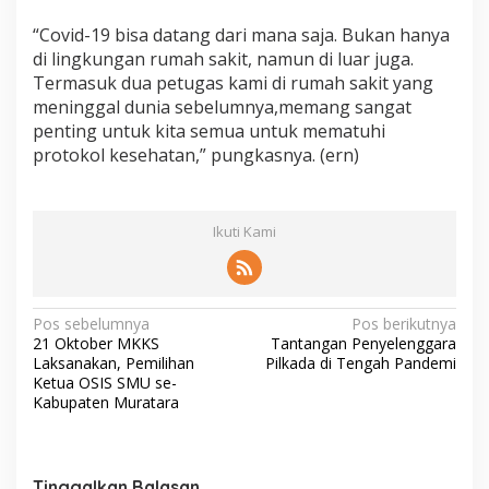
“Covid-19 bisa datang dari mana saja. Bukan hanya
di lingkungan rumah sakit, namun di luar juga.
Termasuk dua petugas kami di rumah sakit yang
meninggal dunia sebelumnya,memang sangat
penting untuk kita semua untuk mematuhi
protokol kesehatan,” pungkasnya. (ern)
Ikuti Kami
N
Pos sebelumnya
Pos berikutnya
21 Oktober MKKS
Tantangan Penyelenggara
a
Laksanakan, Pemilihan
Pilkada di Tengah Pandemi
v
Ketua OSIS SMU se-
Kabupaten Muratara
i
g
a
Tinggalkan Balasan