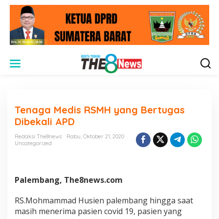
L
e
w
a
t
i
Tenaga Medis RSMH yang Bertugas
k
e
Dibekali APD
k
o
Redaksi The8news
Rabu, Oktober 21, 2020
n
Uncategorized
t
e
n
Palembang, The8news.com
RS.Mohmammad Husien palembang hingga saat
masih menerima pasien covid 19, pasien yang