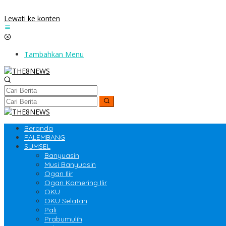
Lewati ke konten
Tambahkan Menu
Beranda
PALEMBANG
SUMSEL
Banyuasin
Musi Banyuasin
Ogan Ilir
Ogan Komering Ilir
OKU
OKU Selatan
Pali
Prabumulih