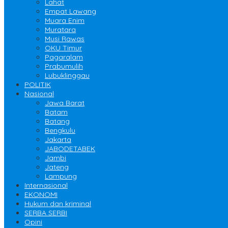
Lahat
Empat Lawang
Muara Enim
Muratara
Musi Rawas
OKU Timur
Pagaralam
Prabumulih
Lubuklinggau
POLITIK
Nasional
Jawa Barat
Batam
Batang
Bengkulu
Jakarta
JABODETABEK
Jambi
Jateng
Lampung
Internasional
EKONOMI
Hukum dan kriminal
SERBA SERBI
Opini