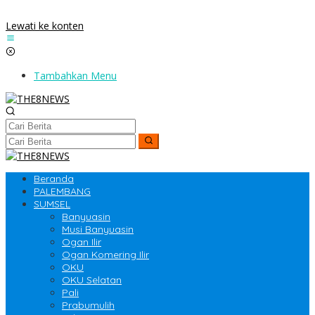
Lewati ke konten
Tambahkan Menu
Beranda
PALEMBANG
SUMSEL
Banyuasin
Musi Banyuasin
Ogan Ilir
Ogan Komering Ilir
OKU
OKU Selatan
Pali
Prabumulih