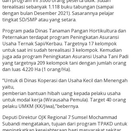
dari program ini 3.000 orang peserta didik. Sudah
terealisasi sebanyak 1.118 buku tabungan (sampai
dengan bulan Desember 2021). Sasarannya pelajar
tingkat SD/SMP atau yang setara.
Program pada Dinas Tanaman Pangan Hortikultura dan
Peternakan terdapat program Peningkatan Asuransi
Usaha Ternak Sapi/Kerbau. Targetnya 17 kelompok
untuk saat ini sudah terealisasi 3 kelompok. Kemudian
juga ada program Peningkatan Asuransi Usaha Tani Padi
yang targetnya 209 kelompok tani dengan jumlah orang
dan luas 4.220 Ha (1 orang/Ha).
“Untuk di Dinas Koperasi dan Usaha Kecil dan Menengah
yaitu,
pemberian bantuan hibah uang kepada pelaku usaha
untuk modal kerja (Wirausaha Pemula). Target 40 orang
pelaku UMKM (KK/Jiwa),”bebernya.
Deputi Direktur OJK Regional 7 Sumsel Mochammad
Subandi mengatakan, tujuan dari program TPAKD untuk
meningkatkan kesejahteraan bagi masyarakat sekitar,