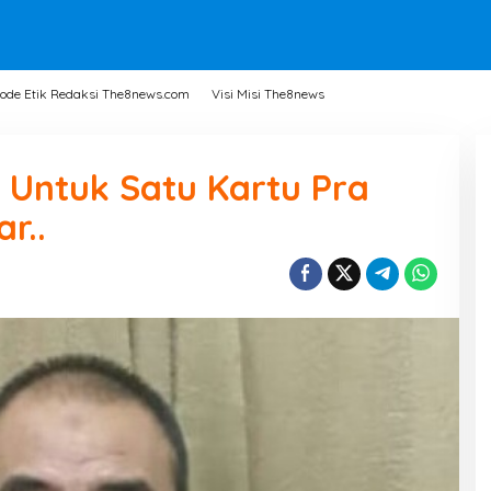
ode Etik Redaksi The8news.com
Visi Misi The8news
 Untuk Satu Kartu Pra
r..