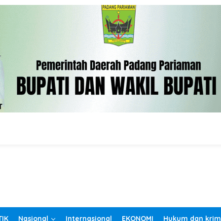
TIK
Nasional
Internasional
EKONOMI
Hukum dan krim