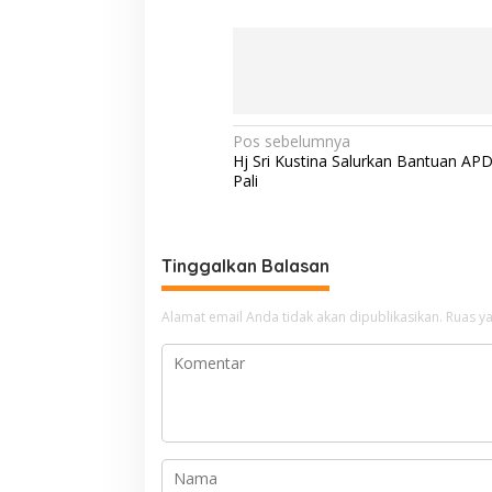
N
Pos sebelumnya
Hj Sri Kustina Salurkan Bantuan AP
a
Pali
v
i
g
Tinggalkan Balasan
a
Alamat email Anda tidak akan dipublikasikan.
Ruas ya
s
i
p
o
s