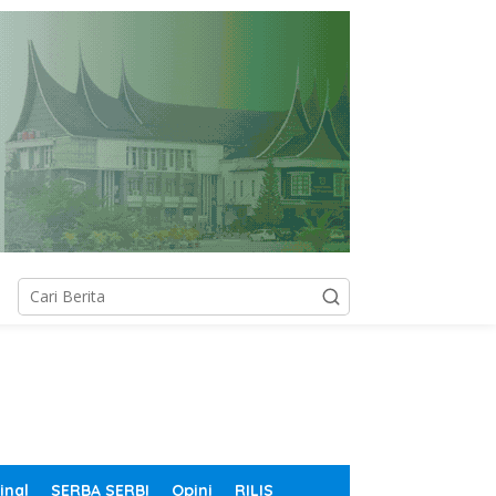
inal
SERBA SERBI
Opini
RILIS