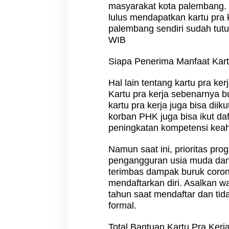
masyarakat kota palembang. i
lulus mendapatkan kartu pra k
palembang sendiri sudah tut
WIB
Siapa Penerima Manfaat Kart
Hal lain tentang kartu pra ke
Kartu pra kerja sebenarnya 
kartu pra kerja juga bisa dii
korban PHK juga bisa ikut da
peningkatan kompetensi keahl
Namun saat ini, prioritas pro
pengangguran usia muda dan 
terimbas dampak buruk corona
mendaftarkan diri. Asalkan w
tahun saat mendaftar dan tid
formal.
Total Bantuan Kartu Pra Ker