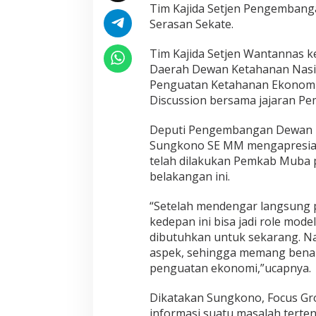
Tim Kajida Setjen Pengembang
Serasan Sekate.
Tim Kajida Setjen Wantannas k
Daerah Dewan Ketahanan Nasion
Penguatan Ketahanan Ekonomi
Discussion bersama jajaran P
Deputi Pengembangan Dewan K
Sungkono SE MM mengapresiasi
telah dilakukan Pemkab Muba pa
belakangan ini.
“Setelah mendengar langsung pap
kedepan ini bisa jadi role mode
dibutuhkan untuk sekarang. Na
aspek, sehingga memang benar
penguatan ekonomi,”ucapnya.
Dikatakan Sungkono, Focus Gr
informasi suatu masalah terten