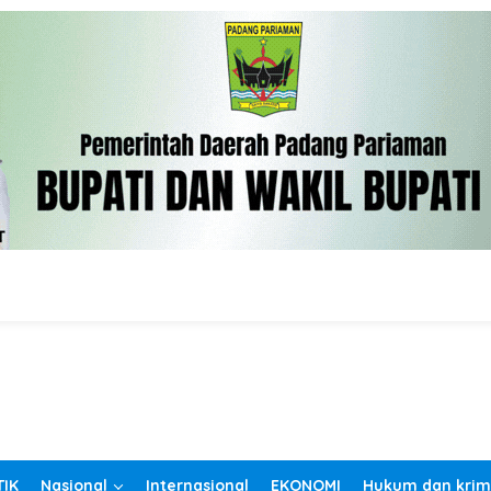
TIK
Nasional
Internasional
EKONOMI
Hukum dan krim