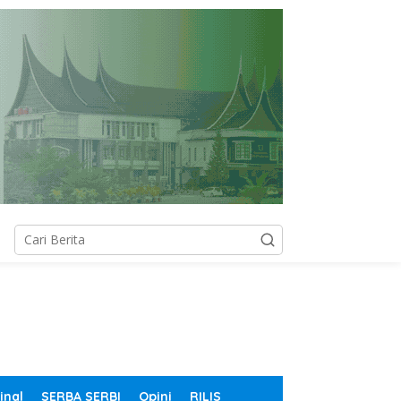
inal
SERBA SERBI
Opini
RILIS