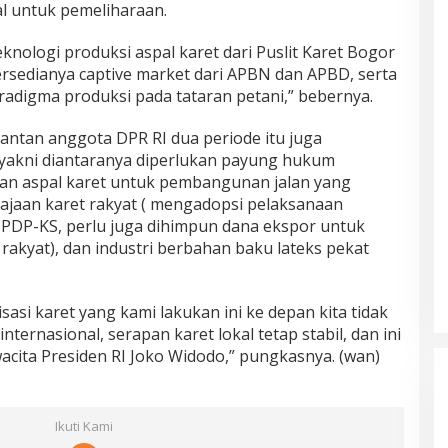
al untuk pemeliharaan.
knologi produksi aspal karet dari Puslit Karet Bogor
ersedianya captive market dari APBN dan APBD, serta
digma produksi pada tataran petani,” bebernya.
ntan anggota DPR RI dua periode itu juga
yakni diantaranya diperlukan payung hukum
aan aspal karet untuk pembangunan jalan yang
majaan karet rakyat ( mengadopsi pelaksanaan
BPDP-KS, perlu juga dihimpun dana ekspor untuk
akyat), dan industri berbahan baku lateks pekat
risasi karet yang kami lakukan ini ke depan kita tidak
ternasional, serapan karet lokal tetap stabil, dan ini
acita Presiden RI Joko Widodo,” pungkasnya. (wan)
Ikuti Kami