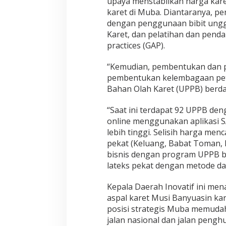
upaya menstabilkan harga karet
karet di Muba. Diantaranya, pe
dengan penggunaan bibit ungg
Karet, dan pelatihan dan pend
practices (GAP).
“Kemudian, pembentukan dan 
pembentukan kelembagaan peta
Bahan Olah Karet (UPPB) berda
“Saat ini terdapat 92 UPPB deng
online menggunakan aplikasi 
lebih tinggi. Selisih harga me
pekat (Keluang, Babat Toman, P
bisnis dengan program UPPB b
lateks pekat dengan metode da
Kepala Daerah Inovatif ini men
aspal karet Musi Banyuasin k
posisi strategis Muba memudahk
jalan nasional dan jalan peng