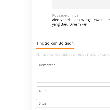
N
Pos sebelumnya
Alex Noerdin Ajak Warga Rawat Su
a
yang Baru Diresmikan
v
i
g
Tinggalkan Balasan
a
Alamat email Anda tidak akan dipublikasikan.
Ruas ya
s
i
p
o
s