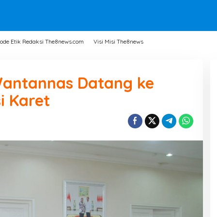
ode Etik Redaksi The8news.com
Visi Misi The8news
 Wantannas Datang ke
i Karet