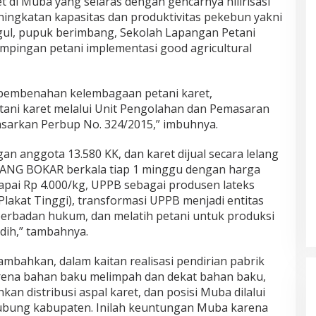
 di Muba yang selaras dengan gencarnya hilirisasi
ningkatan kapasitas dan produktivitas pekebun yakni
ul, pupuk berimbang, Sekolah Lapangan Petani
ampingan petani implementasi good agricultural
pembenahan kelembagaan petani karet,
ni karet melalui Unit Pengolahan dan Pemasaran
sarkan Perbup No. 324/2015,” imbuhnya.
an anggota 13.580 KK, dan karet dijual secara lelang
SANG BOKAR berkala tiap 1 minggu dengan harga
ncapai Rp 4.000/kg, UPPB sebagai produsen lateks
lakat Tinggi), transformasi UPPB menjadi entitas
erbadan hukum, dan melatih petani untuk produksi
dih,” tambahnya.
ambahkan, dalam kaitan realisasi pendirian pabrik
arena bahan baku melimpah dan dekat bahan baku,
an distribusi aspal karet, dan posisi Muba dilalui
hubung kabupaten. Inilah keuntungan Muba karena