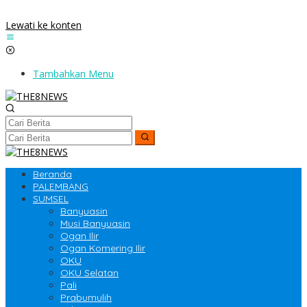
Lewati ke konten
Tambahkan Menu
Beranda
PALEMBANG
SUMSEL
Banyuasin
Musi Banyuasin
Ogan Ilir
Ogan Komering Ilir
OKU
OKU Selatan
Pali
Prabumulih