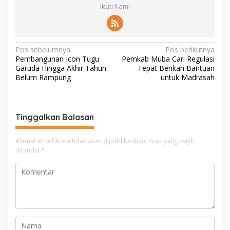
Ikuti Kami
N
Pos sebelumnya
Pos berikutnya
Pembangunan Icon Tugu
Pemkab Muba Cari Regulasi
a
Garuda Hingga Akhir Tahun
Tepat Berikan Bantuan
v
Belum Rampung
untuk Madrasah
i
g
Tinggalkan Balasan
a
s
Alamat email Anda tidak akan dipublikasikan.
Ruas yang wajib
i
ditandai
*
p
o
s