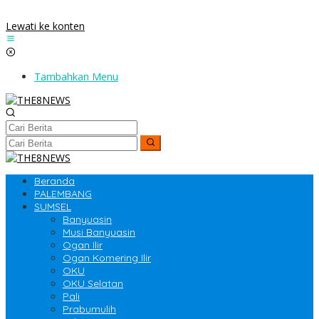
Lewati ke konten
Tambahkan Menu
Beranda
PALEMBANG
SUMSEL
Banyuasin
Musi Banyuasin
Ogan Ilir
Ogan Komering Ilir
OKU
OKU Selatan
Pali
Prabumulih