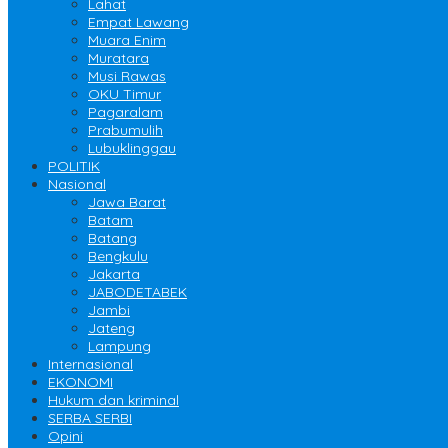
Lahat
Empat Lawang
Muara Enim
Muratara
Musi Rawas
OKU Timur
Pagaralam
Prabumulih
Lubuklinggau
POLITIK
Nasional
Jawa Barat
Batam
Batang
Bengkulu
Jakarta
JABODETABEK
Jambi
Jateng
Lampung
Internasional
EKONOMI
Hukum dan kriminal
SERBA SERBI
Opini