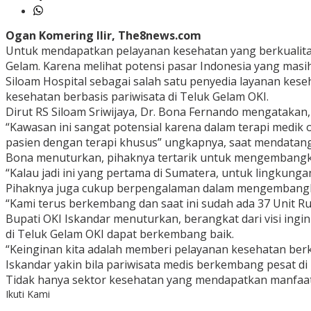
Ogan Komering Ilir, The8news.com
Untuk mendapatkan pelayanan kesehatan yang berkualitas
Gelam. Karena melihat potensi pasar Indonesia yang masih
Siloam Hospital sebagai salah satu penyedia layanan ke
kesehatan berbasis pariwisata di Teluk Gelam OKI.
Dirut RS Siloam Sriwijaya, Dr. Bona Fernando mengataka
“Kawasan ini sangat potensial karena dalam terapi medik
pasien dengan terapi khusus” ungkapnya, saat mendatangi
Bona menuturkan, pihaknya tertarik untuk mengembangkan 
“Kalau jadi ini yang pertama di Sumatera, untuk lingkungan
Pihaknya juga cukup berpengalaman dalam mengembangkan 
“Kami terus berkembang dan saat ini sudah ada 37 Unit Ru
Bupati OKI Iskandar menuturkan, berangkat dari visi ing
di Teluk Gelam OKI dapat berkembang baik.
“Keinginan kita adalah memberi pelayanan kesehatan berkua
Iskandar yakin bila pariwisata medis berkembang pesat 
Tidak hanya sektor kesehatan yang mendapatkan manfaatnya
Ikuti Kami