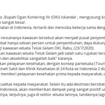
 ,Bupati Ogan Komering Ilir (OKI) Iskandar , mengusung k
 sangat besar.
sehatan di Indonesia, tertarik dan mencoba bekerja sama 
n, rencananya kawasan tersebut akan menjadi pusat penye
 obat hanya sekian persen untuk penyembuhan, daya dukung 
 kawasan wisata Teluk Gelam OKI, Rabu, (23/7/2020).
kawasan wisata Teluk Gelam jadi salah satu rujukan terap
 dan aksebilitas sangatlah baik” katanya.
pelayanan kesehatan, dengan konsep pariwisata (Tourism)
mah Sakit dan Klinik Kesehatan di 24 Kota se Indonesia 2 d
in memberi pelayanan kesehatan prima kepada masyarakat, 
litas kepada masyarakat. Selain itu ada destinasi berobat d
di Indonesia, akan memberikan dampak yang sangat positif
, lanjutnya, juga di sektor wisata lainnya, tandasnya (ag