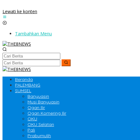
Lewati ke konten
Tambahkan Menu
Beranda
PALEMBANG
SUMSEL
Banyuasin
Musi Banyuasin
Ogan Ilir
Ogan Komering Ilir
OKU
OKU Selatan
Pali
Prabumulih