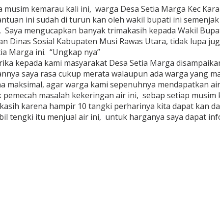
a musim kemarau kali ini, warga Desa Setia Marga Kec Ka
ntuan ini sudah di turun kan oleh wakil bupati ini semenja
, Saya mengucapkan banyak trimakasih kepada Wakil Bupat
dan Dinas Sosial Kabupaten Musi Rawas Utara, tidak lupa j
tia Marga ini. “Ungkap nya”
berika kepada kami masyarakat Desa Setia Marga disampaik
iannya saya rasa cukup merata walaupun ada warga yang m
a maksimal, agar warga kami sepenuhnya mendapatkan air 
 pemecah masalah kekeringan air ini, sebap setiap musim 
kasih karena hampir 10 tangki perharinya kita dapat kan da
engki itu menjual air ini, untuk harganya saya dapat info