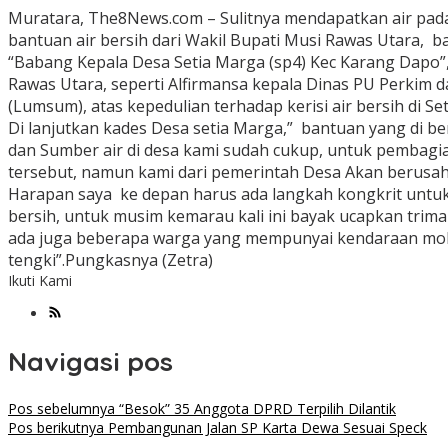
Muratara, The8News.com – Sulitnya mendapatkan air pad
bantuan air bersih dari Wakil Bupati Musi Rawas Utara, ba
“Babang Kepala Desa Setia Marga (sp4) Kec Karang Dapo”
Rawas Utara, seperti Alfirmansa kepala Dinas PU Perkim 
(Lumsum), atas kepedulian terhadap kerisi air bersih di Se
Di lanjutkan kades Desa setia Marga,” bantuan yang di 
dan Sumber air di desa kami sudah cukup, untuk pembag
tersebut, namun kami dari pemerintah Desa Akan berusah
Harapan saya ke depan harus ada langkah kongkrit untuk
bersih, untuk musim kemarau kali ini bayak ucapkan trima
ada juga beberapa warga yang mempunyai kendaraan mobil t
tengki”.Pungkasnya (Zetra)
Ikuti Kami
Navigasi pos
Pos sebelumnya
“Besok” 35 Anggota DPRD Terpilih Dilantik
Pos berikutnya
Pembangunan Jalan SP Karta Dewa Sesuai Speck