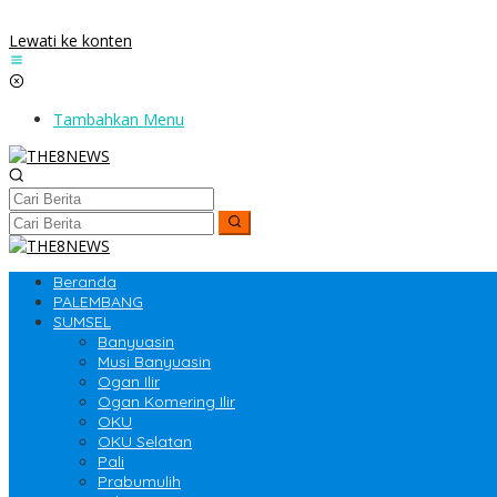
Lewati ke konten
Tambahkan Menu
Beranda
PALEMBANG
SUMSEL
Banyuasin
Musi Banyuasin
Ogan Ilir
Ogan Komering Ilir
OKU
OKU Selatan
Pali
Prabumulih