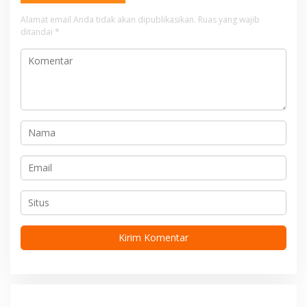
a
Alamat email Anda tidak akan dipublikasikan.
Ruas yang wajib
s
ditandai
*
i
p
o
s