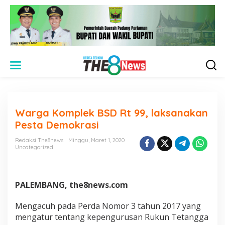
L
e
w
a
t
i
Warga Komplek BSD Rt 99, laksanakan
k
e
Pesta Demokrasi
k
o
Redaksi The8news
Minggu, Maret 1, 2020
n
Uncategorized
t
e
n
PALEMBANG, the8news.com
Mengacuh pada Perda Nomor 3 tahun 2017 yang
mengatur tentang kepengurusan Rukun Tetangga