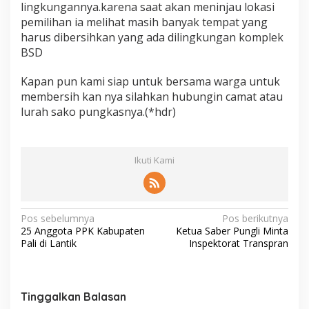
lingkungannya.karena saat akan meninjau lokasi
pemilihan ia melihat masih banyak tempat yang
harus dibersihkan yang ada dilingkungan komplek
BSD
Kapan pun kami siap untuk bersama warga untuk
membersih kan nya silahkan hubungin camat atau
lurah sako pungkasnya.(*hdr)
Ikuti Kami
N
Pos sebelumnya
Pos berikutnya
25 Anggota PPK Kabupaten
Ketua Saber Pungli Minta
a
Pali di Lantik
Inspektorat Transpran
v
i
g
Tinggalkan Balasan