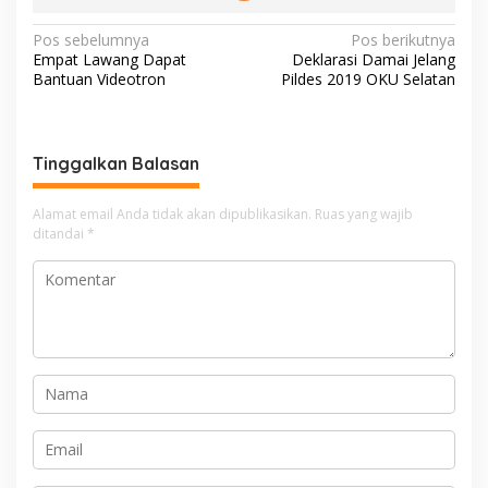
N
Pos sebelumnya
Pos berikutnya
Empat Lawang Dapat
Deklarasi Damai Jelang
a
Bantuan Videotron
Pildes 2019 OKU Selatan
v
i
g
Tinggalkan Balasan
a
Alamat email Anda tidak akan dipublikasikan.
Ruas yang wajib
s
ditandai
*
i
p
o
s