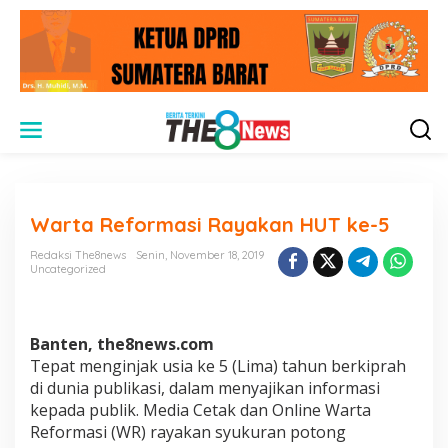
L
e
w
a
t
i
Warta Reformasi Rayakan HUT ke-5
k
e
Redaksi The8news
Senin, November 18, 2019
k
Uncategorized
o
n
t
e
Banten, the8news.com
n
Tepat menginjak usia ke 5 (Lima) tahun berkiprah
di dunia publikasi, dalam menyajikan informasi
kepada publik. Media Cetak dan Online Warta
Reformasi (WR) rayakan syukuran potong