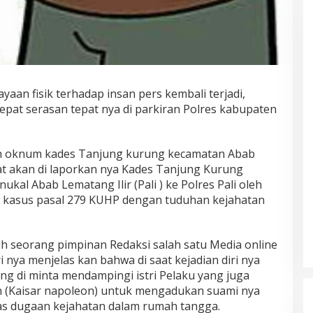
an fisik terhadap insan pers kembali terjadi,
repat serasan tepat nya di parkiran Polres kabupaten
eh oknum kades Tanjung kurung kecamatan Abab
bat akan di laporkan nya Kades Tanjung Kurung
al Abab Lematang Ilir (Pali ) ke Polres Pali oleh
aan kasus pasal 279 KUHP dengan tuduhan kejahatan
ah seorang pimpinan Redaksi salah satu Media online
i nya menjelas kan bahwa di saat kejadian diri nya
ng di minta mendampingi istri Pelaku yang juga
n (Kaisar napoleon) untuk mengadukan suami nya
atas dugaan kejahatan dalam rumah tangga.