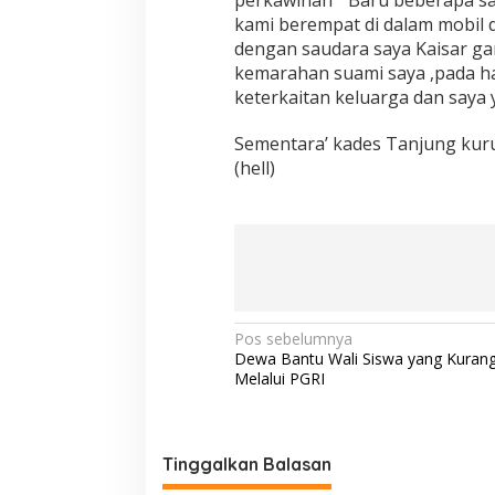
perkawinan ” Baru beberapa sa
kami berempat di dalam mobil 
dengan saudara saya Kaisar ga
kemarahan suami saya ,pada ha
keterkaitan keluarga dan saya
Sementara’ kades Tanjung kuru
(hell)
N
Pos sebelumnya
Dewa Bantu Wali Siswa yang Kura
a
Melalui PGRI
v
i
g
Tinggalkan Balasan