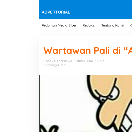
t
e
n
ADVERTORIAL
Pedoman Media Siber
Redaksi
Tentang Kami
K
Wartawan Pali di 
Redaksi The8news
Kamis, Juni 9, 2022
Uncategorized