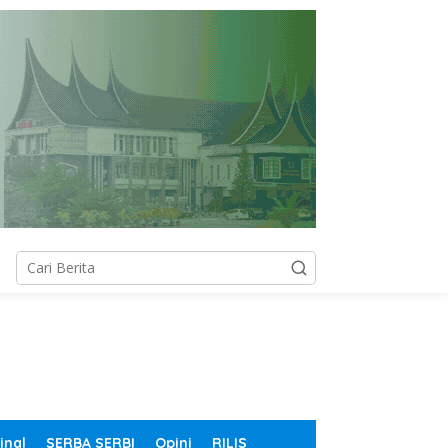
inal
SERBA SERBI
Opini
RILIS