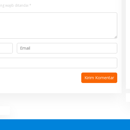
ng wajib ditandai
*