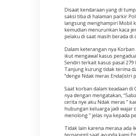
Disaat kendaraan yang di tump
saksi tiba di halaman parkir P
langsung menghampiri Mobil k
kemudian menurunkan kaca jend
pelaku di saat masih berada di 
Dalam keterangan nya Korban m
ikut mengawal kasus pengaduan
Sendiri terkait kasus pasal 279
Tanjung kurung tidak terima d
“denge Ndak meras Enda(istri p
Saat korban dalam keadaan di 
nya dengan mengatakan, “Sabar
cerita nye aku Ndak meras ” k
hubungan keluarga jadi wajar 
menolong ” jelas nya kepada pe
Tidak lain karena merasa ada i
terpanggil saat ayunda kami En