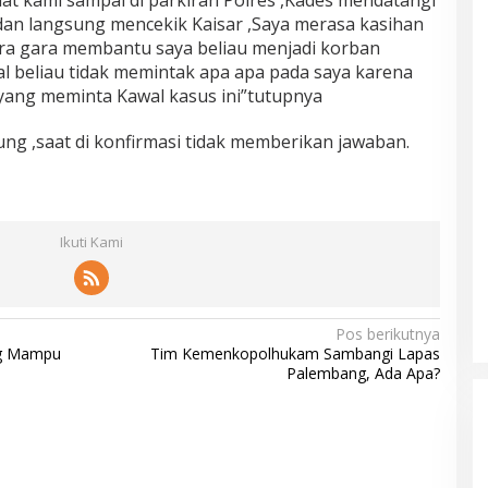
at kami sampai di parkiran Polres ,Kades mendatangi
dan langsung mencekik Kaisar ,Saya merasa kasihan
ra gara membantu saya beliau menjadi korban
l beliau tidak memintak apa apa pada saya karena
 yang meminta Kawal kasus ini”tutupnya
ng ,saat di konfirmasi tidak memberikan jawaban.
Ikuti Kami
Pos berikutnya
ng Mampu
Tim Kemenkopolhukam Sambangi Lapas
Palembang, Ada Apa?