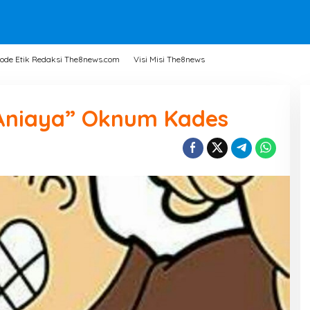
ode Etik Redaksi The8news.com
Visi Misi The8news
“Aniaya” Oknum Kades