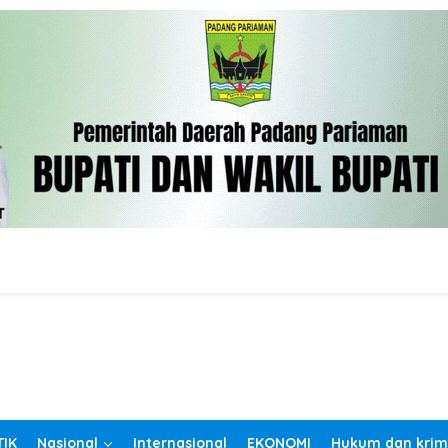
TIK
Nasional
Internasional
EKONOMI
Hukum dan krim