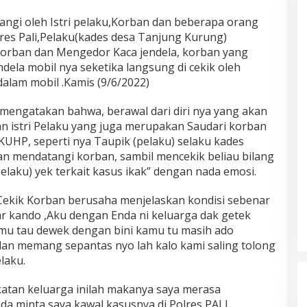
angi oleh Istri pelaku,Korban dan beberapa orang
olres Pali,Pelaku(kades desa Tanjung Kurung)
orban dan Mengedor Kaca jendela, korban yang
ela mobil nya seketika langsung di cekik oleh
dalam mobil .Kamis (9/6/2022)
engatakan bahwa, berawal dari diri nya yang akan
 istri Pelaku yang juga merupakan Saudari korban
 KUHP, seperti nya Taupik (pelaku) selaku kades
an mendatangi korban, sambil mencekik beliau bilang
elaku) yek terkait kasus ikak” dengan nada emosi.
Cekik Korban berusaha menjelaskan kondisi sebenar
 kando ,Aku dengan Enda ni keluarga dak getek
amu tau dewek dengan bini kamu tu masih ado
dan memang sepantas nyo lah kalo kami saling tolong
laku.
katan keluarga inilah makanya saya merasa
da minta saya kawal kasusnya di Polres PALI.