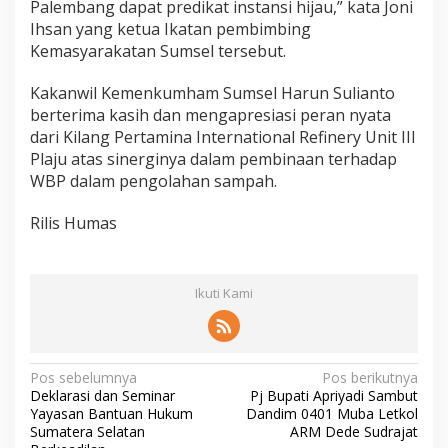
Palembang dapat predikat instansi hijau,” kata Joni
Ihsan yang ketua Ikatan pembimbing
Kemasyarakatan Sumsel tersebut.
Kakanwil Kemenkumham Sumsel Harun Sulianto
berterima kasih dan mengapresiasi peran nyata
dari Kilang Pertamina International Refinery Unit III
Plaju atas sinerginya dalam pembinaan terhadap
WBP dalam pengolahan sampah.
Rilis Humas
Ikuti Kami
N
Pos sebelumnya
Pos berikutnya
Deklarasi dan Seminar
Pj Bupati Apriyadi Sambut
a
Yayasan Bantuan Hukum
Dandim 0401 Muba Letkol
v
Sumatera Selatan
ARM Dede Sudrajat