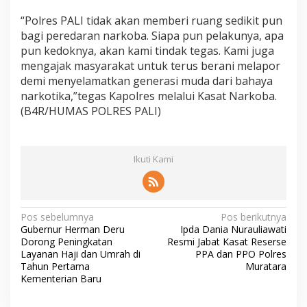
“Polres PALI tidak akan memberi ruang sedikit pun
bagi peredaran narkoba. Siapa pun pelakunya, apa
pun kedoknya, akan kami tindak tegas. Kami juga
mengajak masyarakat untuk terus berani melapor
demi menyelamatkan generasi muda dari bahaya
narkotika,”tegas Kapolres melalui Kasat Narkoba.
(B4R/HUMAS POLRES PALI)
Ikuti Kami
N
Pos sebelumnya
Pos berikutnya
Gubernur Herman Deru
Ipda Dania Nurauliawati
a
Dorong Peningkatan
Resmi Jabat Kasat Reserse
v
Layanan Haji dan Umrah di
PPA dan PPO Polres
Tahun Pertama
Muratara
i
Kementerian Baru
g