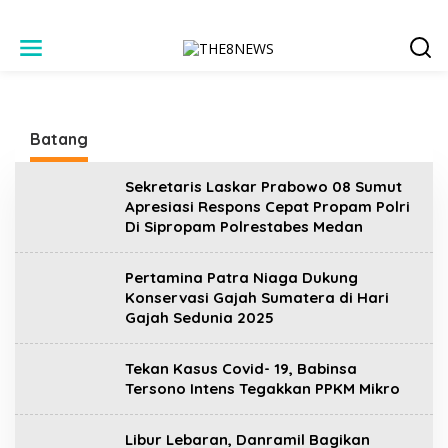
L
e
w
a
t
i
Batang
k
e
k
Sekretaris Laskar Prabowo 08 Sumut
o
Apresiasi Respons Cepat Propam Polri
n
Di Sipropam Polrestabes Medan
t
e
n
Pertamina Patra Niaga Dukung
Konservasi Gajah Sumatera di Hari
Gajah Sedunia 2025
Tekan Kasus Covid- 19, Babinsa
Tersono Intens Tegakkan PPKM Mikro
Libur Lebaran, Danramil Bagikan