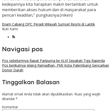
kedepannya kita harapkan makin bertambah untuk
memberikan akses hukum dan di masyarakat para
pencari keadilan,” pungkasnya.(niken)
Enam Cabang DPC Peradi Wilayah Sumsel Resmi di Lantik
Ikuti Kami
Navigasi pos
Pos sebelumnya
Rapat Paripurna ke XLVI Sepakati Tiga Raperda
Pos berikutnya
Jelang Ramadhan, PMI Kota Palembang Gencarkan
Donor Darah
Tinggalkan Balasan
Alamat email Anda tidak akan dipublikasikan.
Ruas yang wajib
ditandai
*
Komentar