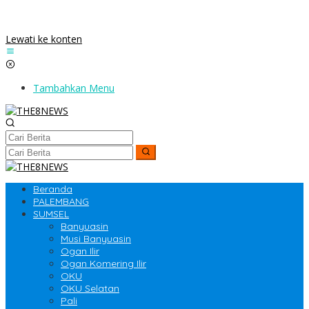
Lewati ke konten
Tambahkan Menu
Beranda
PALEMBANG
SUMSEL
Banyuasin
Musi Banyuasin
Ogan Ilir
Ogan Komering Ilir
OKU
OKU Selatan
Pali