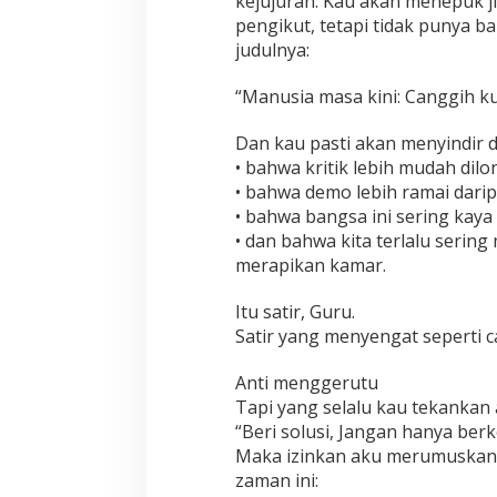
kejujuran. Kau akan menepuk j
pengikut, tetapi tidak punya b
judulnya:
“Manusia masa kini: Canggih ku
Dan kau pasti akan menyindir 
• bahwa kritik lebih mudah dilo
• bahwa demo lebih ramai darip
• bahwa bangsa ini sering kaya
• dan bahwa kita terlalu serin
merapikan kamar.
Itu satir, Guru.
Satir yang menyengat seperti 
Anti menggerutu
Tapi yang selalu kau tekankan a
“Beri solusi, Jangan hanya berk
Maka izinkan aku merumuskan u
zaman ini: