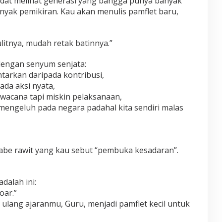
idat melihat generasi yang bangga punya banyak
anyak pemikiran. Kau akan menulis pamflet baru,
litnya, mudah retak batinnya.”
dengan senyum senjata:
ntarkan daripada kontribusi,
ada aksi nyata,
 wacana tapi miskin pelaksanaan,
g mengeluh pada negara padahal kita sendiri malas
cabe rawit yang kau sebut “pembuka kesadaran”.
dalah ini:
oar.”
lang ajaranmu, Guru, menjadi pamflet kecil untuk