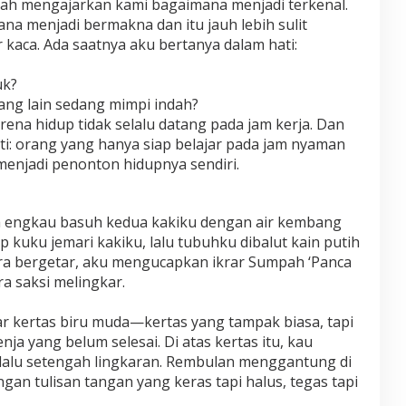
rnah mengajarkan kami bagaimana menjadi terkenal.
a menjadi bermakna dan itu jauh lebih sulit
r kaca. Ada saatnya aku bertanya dalam hati:
uk?
ang lain sedang mimpi indah?
ena hidup tidak selalu datang pada jam kerja. Dan
: orang yang hanya siap belajar pada jam nyaman
menjadi penonton hidupnya sendiri.
lah engkau basuh kedua kakiku dengan air kembang
p kuku jemari kakiku, lalu tubuhku dibalut kain putih
uara bergetar, aku mengucapkan ikrar Sumpah ‘Panca
ra saksi melingkar.
kertas biru muda—kertas yang tampak biasa, tapi
nja yang belum selesai. Di atas kertas itu, kau
lalu setengah lingkaran. Rembulan menggantung di
engan tulisan tangan yang keras tapi halus, tegas tapi