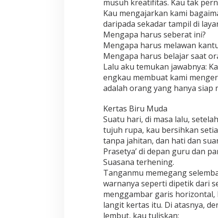
musuh kreatifitas. Kau tak pe
Kau mengajarkan kami bagaiman
daripada sekadar tampil di laya
Mengapa harus seberat ini?
Mengapa harus melawan kant
Mengapa harus belajar saat or
Lalu aku temukan jawabnya: Kar
engkau membuat kami mengerti
adalah orang yang hanya siap 
Kertas Biru Muda
Suatu hari, di masa lalu, sete
tujuh rupa, kau bersihkan setia
tanpa jahitan, dan hati dan s
Prasetya’ di depan guru dan pa
Suasana terhening.
Tanganmu memegang selembar 
warnanya seperti dipetik dari se
menggambar garis horizontal, 
langit kertas itu. Di atasnya, d
lembut, kau tuliskan: