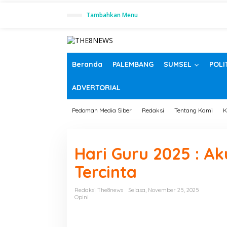
L
Tambahkan Menu
e
w
a
t
i
k
Beranda
PALEMBANG
SUMSEL
POLI
e
k
ADVERTORIAL
o
n
t
Pedoman Media Siber
Redaksi
Tentang Kami
K
e
n
Hari Guru 2025 : A
Tercinta
Redaksi The8news
Selasa, November 25, 2025
Opini