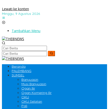
Lewati ke konten
Minggu, 9 Agustus 2026
Tambahkan Menu
Beranda
PALEMBANG
SUMSEL
Banyuasin
Musi Banyuasin
Ogan Ilir
Ogan Komering Ilir
OKU
OKU Selatan
Pali