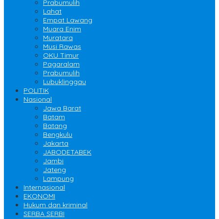
Prabumulih
Lahat
Empat Lawang
Muara Enim
Muratara
Musi Rawas
OKU Timur
Pagaralam
Prabumulih
Lubuklinggau
POLITIK
Nasional
Jawa Barat
Batam
Batang
Bengkulu
Jakarta
JABODETABEK
Jambi
Jateng
Lampung
Internasional
EKONOMI
Hukum dan kriminal
SERBA SERBI