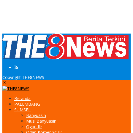
Copyright THE8NEWS
Beranda
PALEMBANG
SUMSEL
Banyuasin
Musi Banyuasin
Ogan Ilir
Ogan Komering Ilir