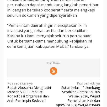
perusahaan dapat mendukung langkah penertiban
ini dengan bersikap kooperatif serta melengkapi
seluruh dokumen yang dipersyaratkan.
“Pemerintah daerah ingin menciptakan iklim
investasi yang sehat, tertib, dan berkeadilan.
Karena itu kami mengajak seluruh perusahaan
untuk bersama-sama mendukung kebijakan ini
demi kemajuan Kabupaten Muba,” tandasnya.
Ikuti Kami
N
Pos sebelumnya
Pos berikutnya
Bupati Abusama Menghadiri
Rutan Kelas I Palembang
a
Muscab V PPP Perkuat
Serahkan Remisi Khusus
v
Konsolidasi Organisasi dan
Waisak 2026, Wujud
Arah Pemimpin Kedepan
Pemenuhan Hak dan
i
Apresiasi bagi Warga Binaan