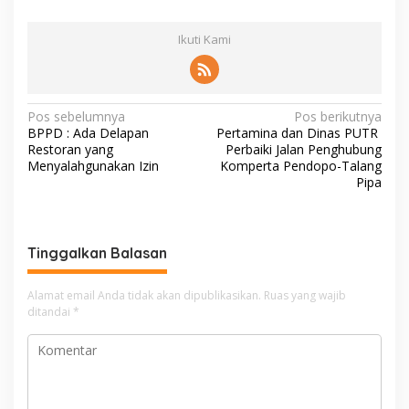
Ikuti Kami
N
Pos sebelumnya
Pos berikutnya
BPPD : Ada Delapan
Pertamina dan Dinas PUTR
a
Restoran yang
Perbaiki Jalan Penghubung
v
Menyalahgunakan Izin
Komperta Pendopo-Talang
Pipa
i
g
a
Tinggalkan Balasan
s
i
Alamat email Anda tidak akan dipublikasikan.
Ruas yang wajib
ditandai
*
p
o
s