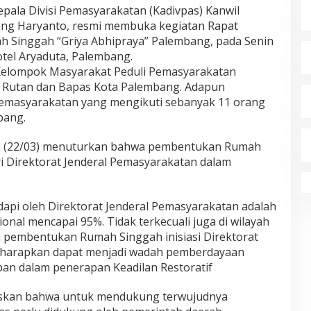
ala Divisi Pemasyarakatan (Kadivpas) Kanwil
g Haryanto, resmi membuka kegiatan Rapat
 Singgah “Griya Abhipraya” Palembang, pada Senin
otel Aryaduta, Palembang.
h Kelompok Masyarakat Peduli Pemasyarakatan
. Rutan dan Bapas Kota Palembang. Adapun
emasyarakatan yang mengikuti sebanyak 11 orang
bang.
a (22/03) menuturkan bahwa pembentukan Rumah
ri Direktorat Jenderal Pemasyarakatan dalam
dapi oleh Direktorat Jenderal Pemasyarakatan adalah
onal mencapai 95%. Tidak terkecuali juga di wilayah
ui pembentukan Rumah Singgah inisiasi Direktorat
 diharapkan dapat menjadi wadah pemberdayaan
pan dalam penerapan Keadilan Restoratif
askan bahwa untuk mendukung terwujudnya