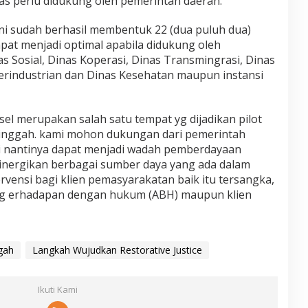
pas perlu didukung oleh pemerintah daerah.
ini sudah berhasil membentuk 22 (dua puluh dua)
pat menjadi optimal apabila didukung oleh
s Sosial, Dinas Koperasi, Dinas Transmingrasi, Dinas
Perindustrian dan Dinas Kesehatan maupun instansi
 merupakan salah satu tempat yg dijadikan pilot
inggah. kami mohon dukungan dari pemerintah
i nantinya dapat menjadi wadah pemberdayaan
inergikan berbagai sumber daya yang ada dalam
vensi bagi klien pemasyarakatan baik itu tersangka,
ng erhadapan dengan hukum (ABH) maupun klien
gah
Langkah Wujudkan Restorative Justice
Ikuti Kami