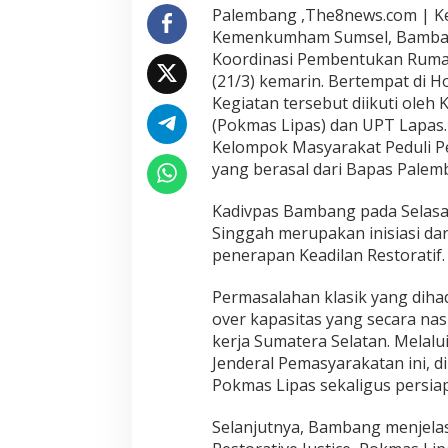
Palembang ,The8news.com | Kep
Kemenkumham Sumsel, Bamban
Koordinasi Pembentukan Rumah
(21/3) kemarin. Bertempat di H
Kegiatan tersebut diikuti ole
(Pokmas Lipas) dan UPT Lapas
Kelompok Masyarakat Peduli P
yang berasal dari Bapas Palem
Kadivpas Bambang pada Selas
Singgah merupakan inisiasi da
penerapan Keadilan Restoratif.
Permasalahan klasik yang diha
over kapasitas yang secara nasi
kerja Sumatera Selatan. Melal
Jenderal Pemasyarakatan ini,
Pokmas Lipas sekaligus persia
Selanjutnya, Bambang menjel