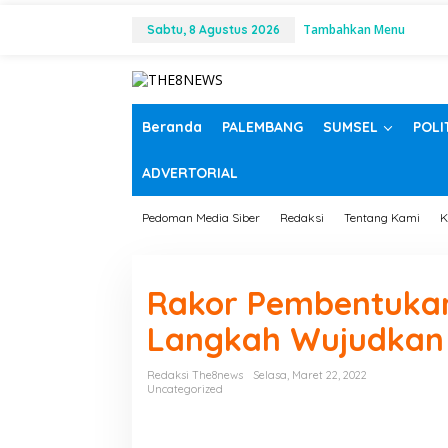
L
Tambahkan Menu
e
Sabtu, 8 Agustus 2026
w
a
t
i
k
Beranda
PALEMBANG
SUMSEL
POLI
e
k
ADVERTORIAL
o
n
t
Pedoman Media Siber
Redaksi
Tentang Kami
K
e
n
Rakor Pembentuka
Langkah Wujudkan R
Redaksi The8news
Selasa, Maret 22, 2022
Uncategorized