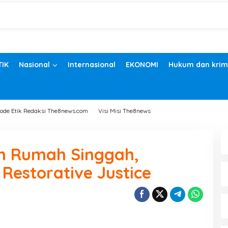
TIK
Nasional
Internasional
EKONOMI
Hukum dan krim
ode Etik Redaksi The8news.com
Visi Misi The8news
n Rumah Singgah,
estorative Justice