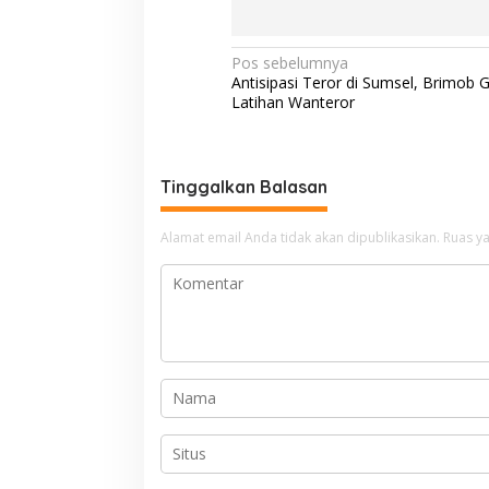
N
Pos sebelumnya
Antisipasi Teror di Sumsel, Brimob G
a
Latihan Wanteror
v
i
g
Tinggalkan Balasan
a
Alamat email Anda tidak akan dipublikasikan.
Ruas ya
s
i
p
o
s