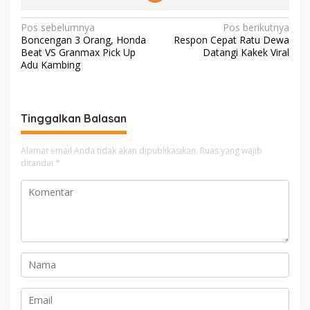
N
Pos sebelumnya
Pos berikutnya
Boncengan 3 Orang, Honda
Respon Cepat Ratu Dewa
a
Beat VS Granmax Pick Up
Datangi Kakek Viral
v
Adu Kambing
i
g
Tinggalkan Balasan
a
s
Alamat email Anda tidak akan dipublikasikan.
Ruas yang wajib
i
ditandai
*
p
o
s